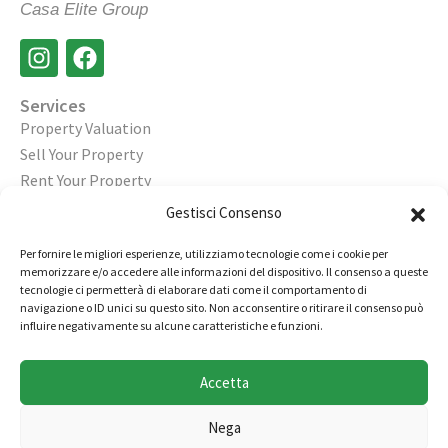
Casa Elite Group
Services
Property Valuation
Sell Your Property
Rent Your Property
Gestisci Consenso
Legal
Privacy Policy
Per fornire le migliori esperienze, utilizziamo tecnologie come i cookie per
Cookie Policy
memorizzare e/o accedere alle informazioni del dispositivo. Il consenso a queste
tecnologie ci permetterà di elaborare dati come il comportamento di
navigazione o ID unici su questo sito. Non acconsentire o ritirare il consenso può
Contact
influire negativamente su alcune caratteristiche e funzioni.
Open an Agency
Work with Us
Accetta
02 98236472
Nega
info@immobiliarecasaelite.it