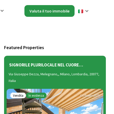
Valuta il tuo immobile
Featured Properties
SIGNORILE PLURILOCALE NEL CUORE…
VI
Via Giuseppe Dezza, Melegnano,, Milano, Lombardia, 20077,
Via 
Italia
Lomb
Vendita
In evidenza
Costruire 2025
N