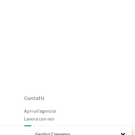
Contatti
Apri un’agenzia
Lavora con noi
02 98236472
Gestisci Consenso