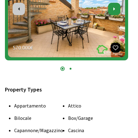
570.000€
41
Property Types
Appartamento
Attico
Bilocale
Box/Garage
Capannone/Magazzino
Cascina