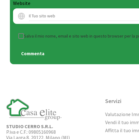
Website
Salva il mio nome, email e sito web in questo browser per la
Servizi
Valutazione Im
Vendi il tuo im
STUDIO CERRO S.R.L.
Affitta il tuo i
P.iva e C.F.: 09805160968
Via Larga 8, 20122, Milano (MI)