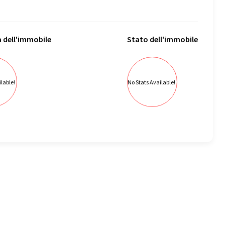
a
dell'immobile
Stato
dell'immobile
lable!
No Stats Available!