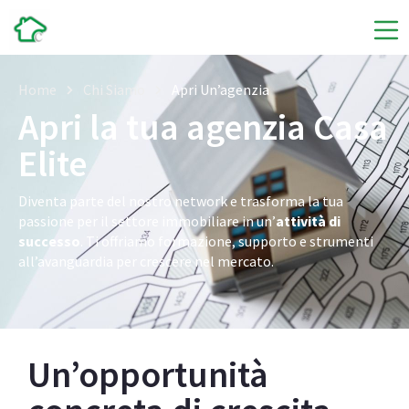
Home
Chi Siamo
Apri Un’agenzia
Apri la tua agenzia Casa
Elite
Diventa parte del nostro network e trasforma la tua
passione per il settore immobiliare in un’
attività di
successo
. Ti offriamo formazione, supporto e strumenti
all’avanguardia per crescere nel mercato.
Un’opportunità