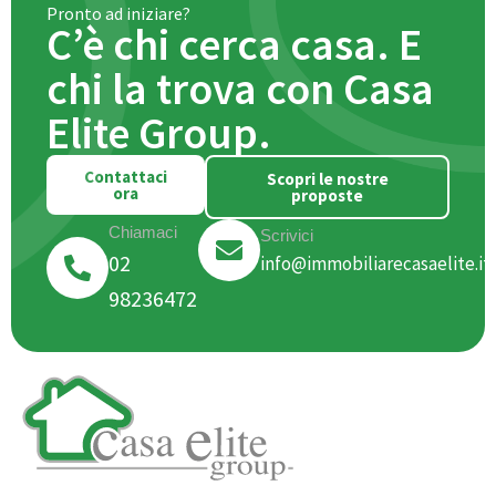
Pronto ad iniziare?
C’è chi cerca casa. E
chi la trova con Casa
Elite Group.
Contattaci
Scopri le nostre
ora
proposte
Chiamaci
Scrivici
02
info@immobiliarecasaelite.it
98236472