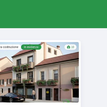
a costruzione
In evidenza
10