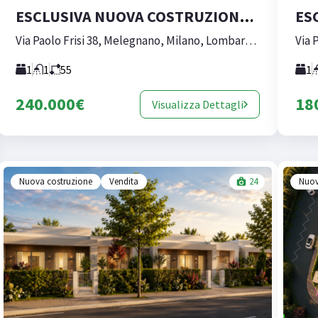
ESCLUSIVA NUOVA COSTRUZIONE IN CENTRO A MELEGNANO (BILOCALE variante 240)
Via Paolo Frisi 38, Melegnano, Milano, Lombardia, 20077, Italia
1
1
55
1
240.000€
18
Visualizza Dettagli
Nuova costruzione
Vendita
24
Nuov