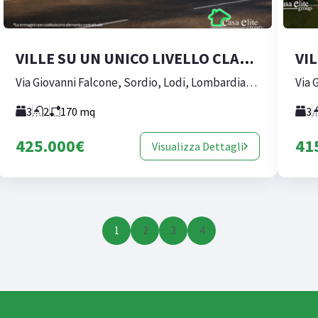
VILLE SU UN UNICO LIVELLO CLASSE A4_VILLA 4
Via Giovanni Falcone, Sordio, Lodi, Lombardia, 26858, Italia
3
2
170
mq
3
425.000€
41
Visualizza Dettagli
1
2
3
4