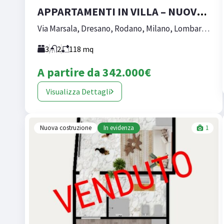
APPARTAMENTI IN VILLA – NUOVA COSTRUZIONE DRESANO
Via Marsala, Dresano, Rodano, Milano, Lombardia, 20075, Italia
3
2
118
mq
A partire da
342.000€
Visualizza Dettagli
Nuova costruzione
In evidenza
1