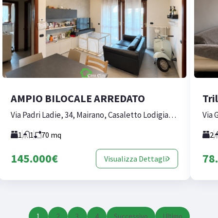
AMPIO BILOCALE ARREDATO
Via Padri Ladie, 34, Mairano, Casaletto Lodigiano, Lodi, Lombardia, 26852, Italia
1
1
70
mq
2
145.000€
78
Visualizza Dettagli
1
2
3
4
Successivo
Ultimo