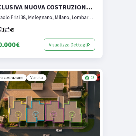
ESCLUSIVA NUOVA COSTRUZIONE IN CENTRO A MELEGNANO (BILOCALE variante 180)
Via Paolo Frisi 38, Melegnano, Milano, Lombardia, 20077, Italia
1
45
0.000€
Visualizza Dettagli
a costruzione
Vendita
23