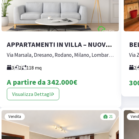
APPARTAMENTI IN VILLA – NUOVA COSTRUZIONE DRESANO
Via Marsala, Dresano, Rodano, Milano, Lombardia, 20075, Italia
3
2
118
mq
2
A partire da
342.000€
30
Visualizza Dettagli
Vendita
21
Vend