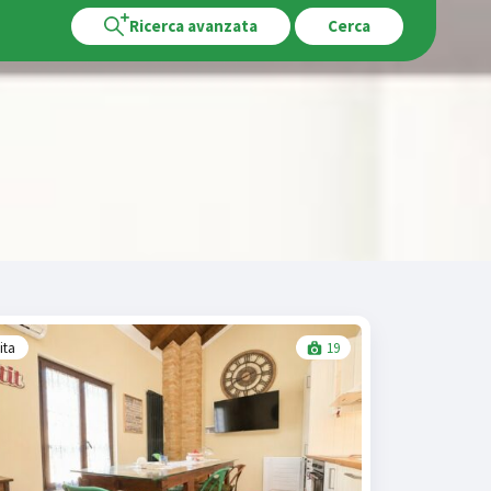
Ricerca avanzata
Cerca
ita
19