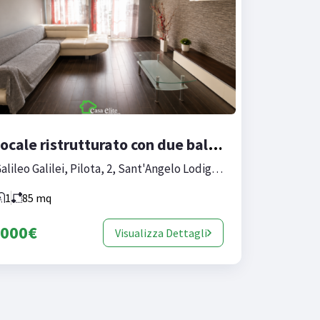
Trilocale ristrutturato con due balconi e cantina
Via Galileo Galilei, Pilota, 2, Sant'Angelo Lodigiano, Lodi, Lombardia, 26866, Italia
1
85
mq
.000€
Visualizza Dettagli