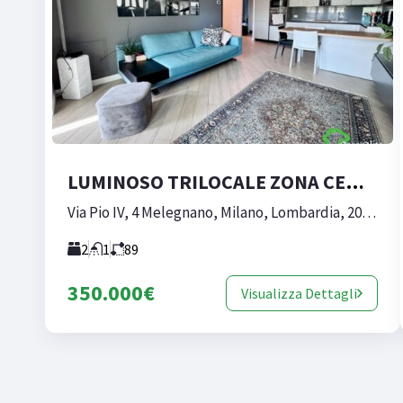
LUMINOSO TRILOCALE ZONA CENTRALE
Via Pio IV, 4 Melegnano, Milano, Lombardia, 20077, Italia
2
1
89
350.000€
Visualizza Dettagli