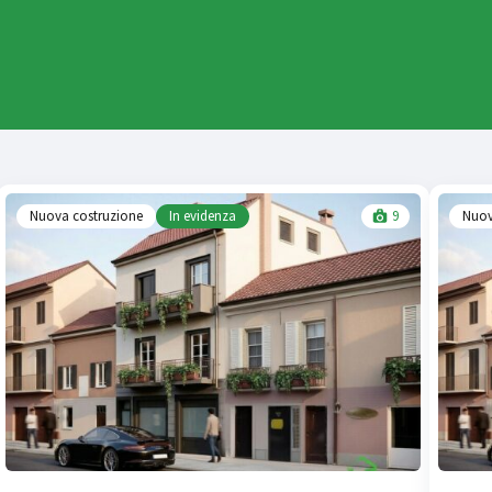
Nuova costruzione
In evidenza
9
Nuov