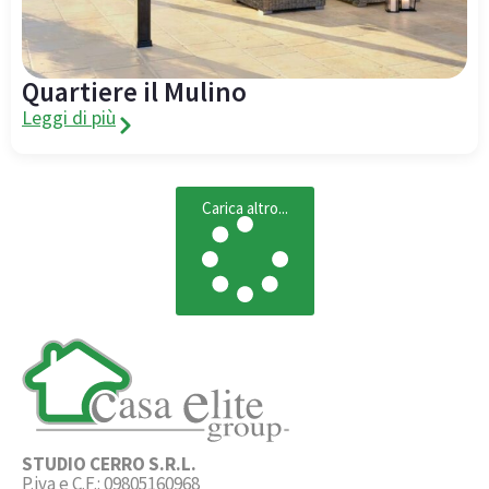
Quartiere il Mulino
Leggi di più
Carica altro...
STUDIO CERRO S.R.L.
P.iva e C.F.: 09805160968