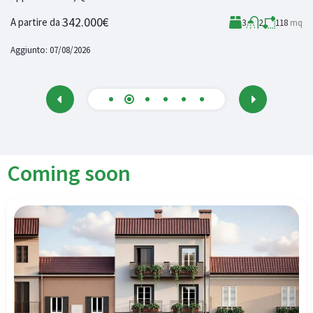
3
342.000€
A partire da
3
2
118
mq
Ag
Aggiunto:
07/08/2026
Coming soon