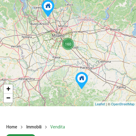
160
+
−
Leaflet
| ©
OpenStreetMap
Home
Immobili
Vendita