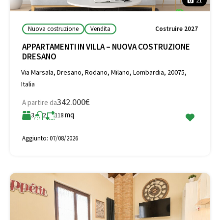
21
Nuova costruzione
Vendita
Costruire 2027
APPARTAMENTI IN VILLA – NUOVA COSTRUZIONE
DRESANO
Via Marsala, Dresano, Rodano, Milano, Lombardia, 20075,
Italia
342.000€
A partire da
mq
3
2
118
Aggiunto:
07/08/2026