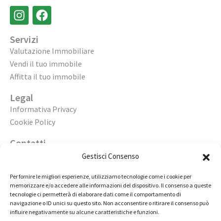
Servizi
Valutazione Immobiliare
Vendi il tuo immobile
Affitta il tuo immobile
Legal
Informativa Privacy
Cookie Policy
Contatti
Apri un’agenzia
Gestisci Consenso
Lavora con noi
Per fornire le migliori esperienze, utilizziamo tecnologie come i cookie per
memorizzare e/o accedere alle informazioni del dispositivo. Il consenso a queste
02 98236472
tecnologie ci permetterà di elaborare dati come il comportamento di
navigazione o ID unici su questo sito. Non acconsentire o ritirare il consenso può
info@immobiliarecasaelite.it
influire negativamente su alcune caratteristiche e funzioni.