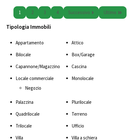
1
2
3
4
Successivo
Ultimo
Tipologia Immobili
Appartamento
Attico
Bilocale
Box/Garage
Capannone/Magazzino
Cascina
Locale commerciale
Monolocale
Negozio
Palazzina
Plurilocale
Quadrilocale
Terreno
Trilocale
Ufficio
Villa
Villa a schiera