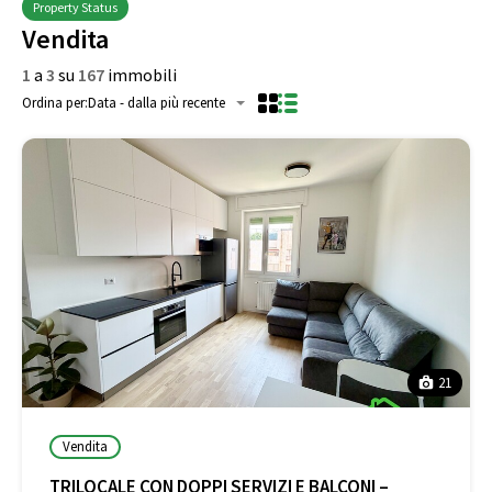
Property Status
Vendita
1
a
3
su
167
immobili
Ordina per:
Data - dalla più recente
21
Vendita
TRILOCALE CON DOPPI SERVIZI E BALCONI –