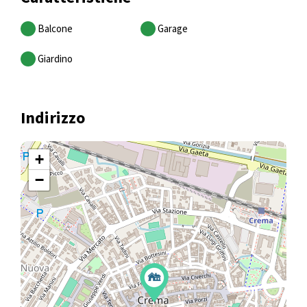
Balcone
Garage
Giardino
Indirizzo
+
−