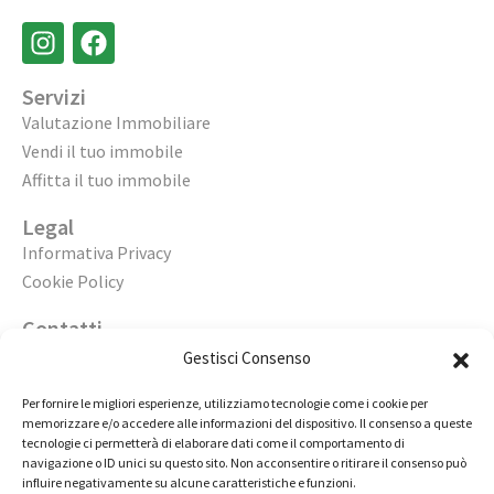
Servizi
Valutazione Immobiliare
Vendi il tuo immobile
Affitta il tuo immobile
Legal
Informativa Privacy
Cookie Policy
Contatti
Apri un’agenzia
Gestisci Consenso
Lavora con noi
Per fornire le migliori esperienze, utilizziamo tecnologie come i cookie per
memorizzare e/o accedere alle informazioni del dispositivo. Il consenso a queste
02 98236472
tecnologie ci permetterà di elaborare dati come il comportamento di
navigazione o ID unici su questo sito. Non acconsentire o ritirare il consenso può
info@immobiliarecasaelite.it
influire negativamente su alcune caratteristiche e funzioni.