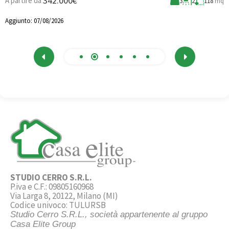
342.000€
A partire da
3
2
118
mq
A
Aggiunto:
07/08/2026
STUDIO CERRO S.R.L.
P.iva e C.F.: 09805160968
Via Larga 8, 20122, Milano (MI)
Codice univoco: TULURSB
Studio Cerro S.R.L., società appartenente al gruppo
Casa Elite Group