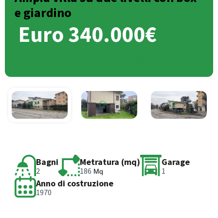
e giardino
Euro 340.000€
Crema, Cremona, Lombardia, 26013, Italia
Bagni
Metratura (mq)
Garage
2
186
1
Mq
Anno di costruzione
1970