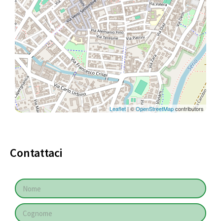
Leaflet
| ©
OpenStreetMap
contributors
Contattaci