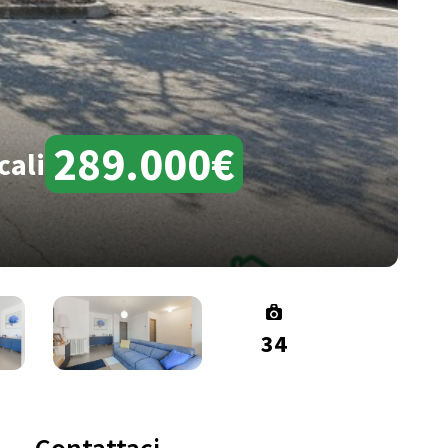
289.000€
cali
34