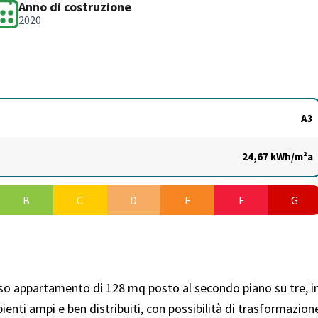
Anno di costruzione
2020
A3
24,67 kWh/m²a
B
C
D
E
F
G
so appartamento di 128 mq posto al secondo piano su tre, i
nti ampi e ben distribuiti, con possibilità di trasformazion