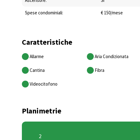
Ascensore:
Sì
Spese condominiali:
€ 150/mese
Caratteristiche
Allarme
Aria Condizionata
Cantina
Fibra
Videocitofono
Planimetrie
2