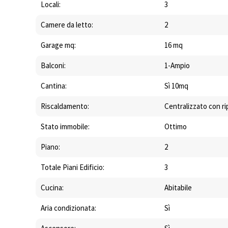
Locali:
3
Camere da letto:
2
Garage mq:
16 mq
Balconi:
1-Ampio
Cantina:
Sì 10mq
Riscaldamento:
Centralizzato con r
Stato immobile:
Ottimo
Piano:
2
Totale Piani Edificio:
3
Cucina:
Abitabile
Aria condizionata:
Sì