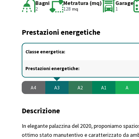
Bagni
Metratura (mq)
Garage
2
128
1
mq
Prestazioni energetiche
Classe energetica:
Prestazioni energetiche:
A4
A3
A2
A1
A
Descrizione
In elegante palazzina del 2020, proponiamo spazio
ottimo stato manutentivo e caratterizzato da ambie