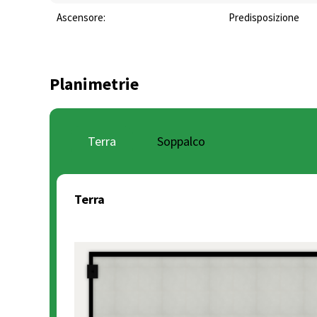
Ascensore:
Predisposizione
Planimetrie
Terra
Soppalco
Terra