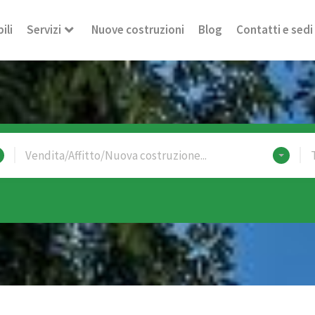
ili
Servizi
Nuove costruzioni
Blog
Contatti e sedi
Vendita/Affitto/Nuova costruzione...
T