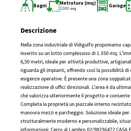
Metratura (mq)
Bagni
Garage
1000
mq
Descrizione
Nella zona industriale di Vidigulfo proponiamo capa
inserito su un lotto complessivo di 1.350 mq. L’imm
6,50 metri, ideale per attività produttive, artigianal
riguarda gli impianti, offrendo così la possibilità 
esigenze operative. È presente una zona soppalcata
realizzazione di uffici direzionali. L’area è da ulti
che valorizza ulteriormente il progetto e consente
Completa la proprietà un piazzale interno recintat
manovra mezzi e parcheggio. Soluzione ideale per
strutturalmente moderno e personalizzabile, situat
informazioni: Cerro al Lambro 02/98236472 CASA 