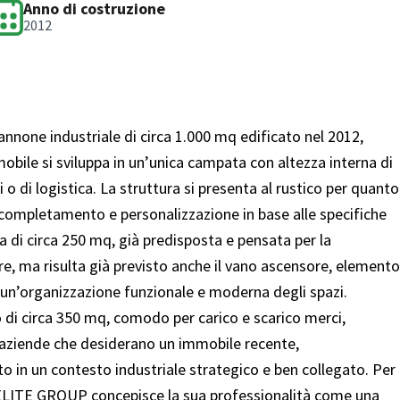
Anno di costruzione
2012
nnone industriale di circa 1.000 mq edificato nel 2012,
obile si sviluppa in un’unica campata con altezza interna di
i o di logistica. La struttura si presenta al rustico per quanto
di completamento e personalizzazione in base alle specifiche
 di circa 250 mq, già predisposta e pensata per la
mare, ma risulta già previsto anche il vano ascensore, elemento
 un’organizzazione funzionale e moderna degli spazi.
o di circa 350 mq, comodo per carico e scarico merci,
 aziende che desiderano un immobile recente,
o in un contesto industriale strategico e ben collegato. Per
ELITE GROUP concepisce la sua professionalità come una