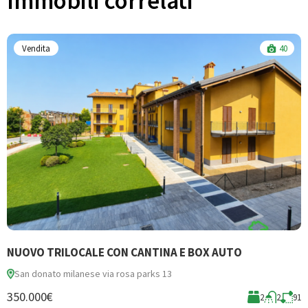
Immobili correlati​
Vendita
40
NUOVO TRILOCALE CON CANTINA E BOX AUTO
A
San donato milanese via rosa parks 13
350.000€
2
2
91