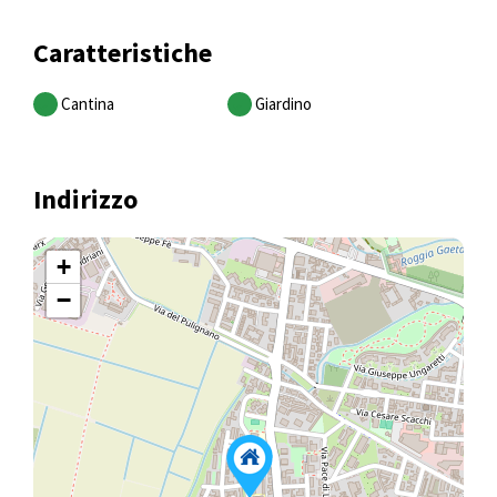
Caratteristiche
Cantina
Giardino
Indirizzo
+
−