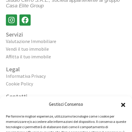
Studio Cerro S.R.L., società appartenente al gruppo
Casa Elite Group
Servizi
Valutazione Immobiliare
Vendi il tuo immobile
Affitta il tuo immobile
Legal
Informativa Privacy
Cookie Policy
Contatti
Apri un’agenzia
Gestisci Consenso
Lavora con noi
Per fornire le migliori esperienze, utilizziamo tecnologie come i cookie per
memorizzare e/o accedere alle informazioni del dispositivo. Il consenso a queste
02 98236472
tecnologie ci permetterà di elaborare dati come il comportamento di