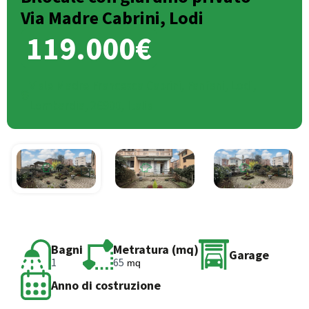
Via Madre Cabrini, Lodi
119.000€
Viale Madre Francesca Cabrini, Fanfani, Lodi,
Lombardia, 26900, Italia
Bagni
Metratura (mq)
Garage
1
65
mq
Anno di costruzione