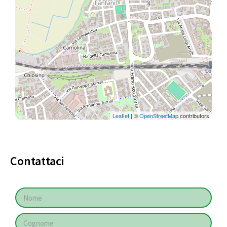
Leaflet
| ©
OpenStreetMap
contributors
Contattaci