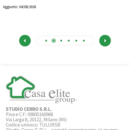
mq
Aggiunto:
04/08/2026
3
A
STUDIO CERRO S.R.L.
P.iva e C.F.: 09805160968
Via Larga 8, 20122, Milano (MI)
Codice univoco: TULURSB