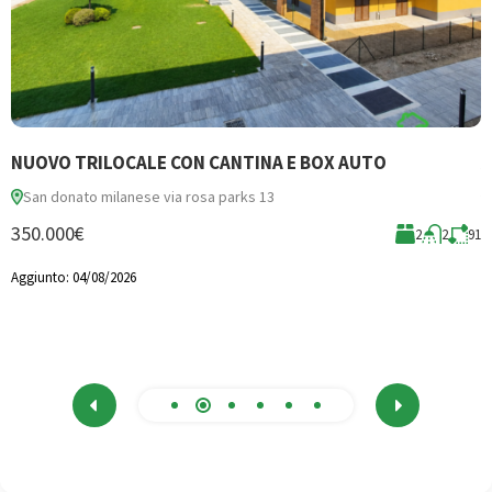
NUOVO TRILOCALE CON CANTINA E BOX AUTO
A
San donato milanese via rosa parks 13
350.000€
2
2
91
mq
Aggiunto:
04/08/2026
3
A