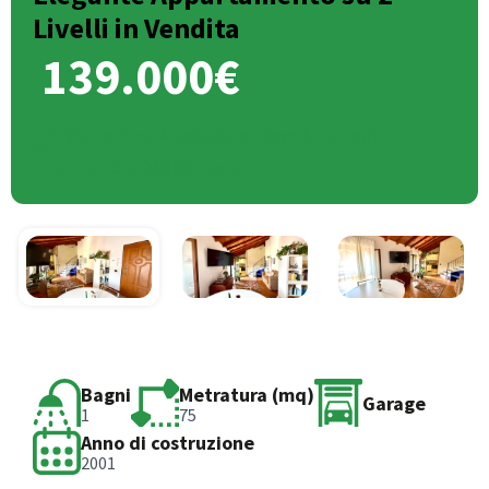
Livelli in Vendita
139.000€
2, Via Lodino, Maddalena, Revellino, Lodi,
Lombardia, 26900, Italia
Bagni
Metratura (mq)
Garage
1
75
Anno di costruzione
2001