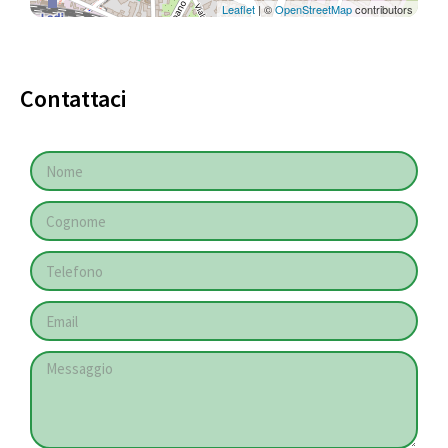
Leaflet
| ©
OpenStreetMap
contributors
Contattaci