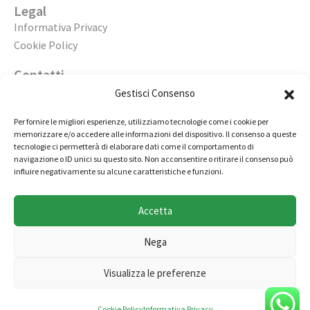
Legal
Informativa Privacy
Cookie Policy
Contatti
Apri un’agenzia
Gestisci Consenso
Lavora con noi
Per fornire le migliori esperienze, utilizziamo tecnologie come i cookie per
memorizzare e/o accedere alle informazioni del dispositivo. Il consenso a queste
02 98236472
tecnologie ci permetterà di elaborare dati come il comportamento di
navigazione o ID unici su questo sito. Non acconsentire o ritirare il consenso può
info@immobiliarecasaelite.it
influire negativamente su alcune caratteristiche e funzioni.
Contatti e sedi
Accetta
Nega
Copyright © by Millertech S.r.l., società appartenente al
Visualizza le preferenze
gruppo Miller Group - Tutti i diritti riservati
Cookie Policy
Informativa Privacy