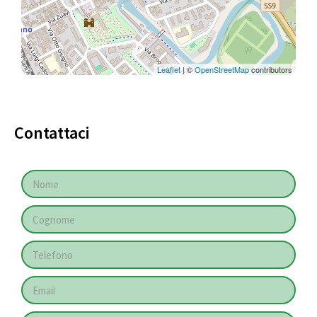
Leaflet
| ©
OpenStreetMap
contributors
Contattaci