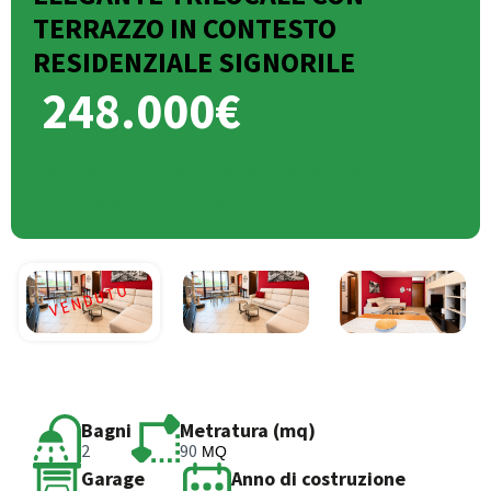
TERRAZZO IN CONTESTO
RESIDENZIALE SIGNORILE
248.000€
Via Cesare Battisti, Melegnano, Milano,
Lombardia, 20077, Italia
Bagni
Metratura (mq)
2
90
MQ
Garage
Anno di costruzione