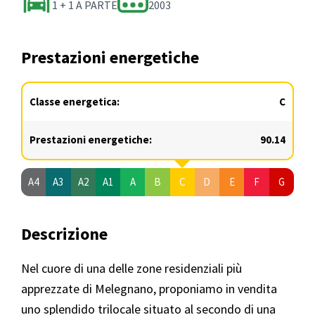
1 + 1 A PARTE
2003
Prestazioni energetiche
Classe energetica:
C
Prestazioni energetiche:
90.14
A4
A3
A2
A1
A
B
C
D
E
F
G
Descrizione
Nel cuore di una delle zone residenziali più
apprezzate di Melegnano, proponiamo in vendita
uno splendido trilocale situato al secondo di una