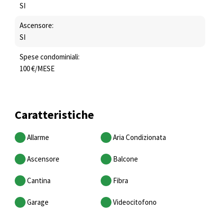
SI
Ascensore:
SI
Spese condominiali:
100 €/MESE
Caratteristiche
Allarme
Aria Condizionata
Ascensore
Balcone
Cantina
Fibra
Garage
Videocitofono