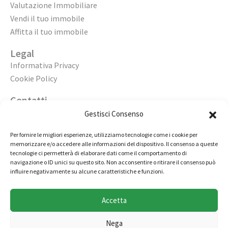
Valutazione Immobiliare
Vendi il tuo immobile
Affitta il tuo immobile
Legal
Informativa Privacy
Cookie Policy
Contatti
Apri un’agenzia
Gestisci Consenso
Lavora con noi
Per fornire le migliori esperienze, utilizziamo tecnologie come i cookie per
memorizzare e/o accedere alle informazioni del dispositivo. Il consenso a queste
02 98236472
tecnologie ci permetterà di elaborare dati come il comportamento di
navigazione o ID unici su questo sito. Non acconsentire o ritirare il consenso può
info@immobiliarecasaelite.it
influire negativamente su alcune caratteristiche e funzioni.
Contatti e sedi
Accetta
Nega