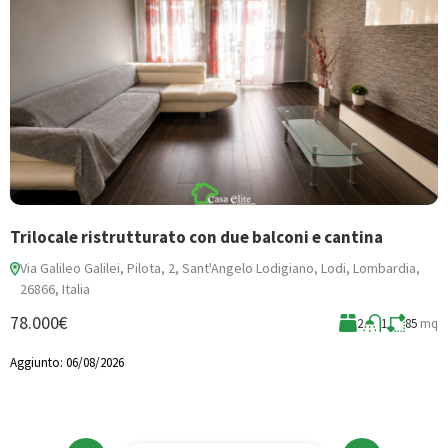
Trilocale ristrutturato con due balconi e cantina
N
Via Galileo Galilei, Pilota, 2, Sant'Angelo Lodigiano, Lodi, Lombardia,
26866, Italia
3
78.000€
mq
2
1
85
mq
A
Aggiunto:
06/08/2026