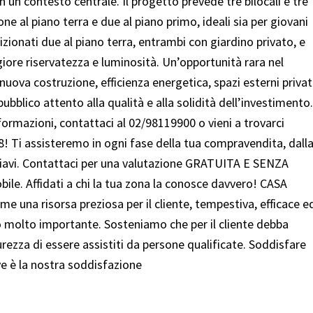
n un contesto centrale. Il progetto prevede tre bilocali e tre
zione al piano terra e due al piano primo, ideali sia per giovani
izionati due al piano terra, entrambi con giardino privato, e
iore riservatezza e luminosità. Un’opportunità rara nel
ova costruzione, efficienza energetica, spazi esterni privat
bblico attento alla qualità e alla solidità dell’investimento.
formazioni, contattaci al 02/98119900 o vieni a trovarci
 Ti assisteremo in ogni fase della tua compravendita, dall
chiavi. Contattaci per una valutazione GRATUITA E SENZA
ile. Affidati a chi la tua zona la conosce davvero! CASA
 una risorsa preziosa per il cliente, tempestiva, efficace e
 molto importante. Sosteniamo che per il cliente debba
urezza di essere assistiti da persone qualificate. Soddisfare
ve è la nostra soddisfazione