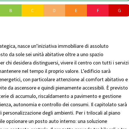
B
C
D
E
F
G
ategica, nasce un’iniziativa immobiliare di assoluto
o da sole sei unità abitative oltre a uno spazio
chi desidera distinguersi, vivere il centro con tutti i servizi
antenere nel tempo il proprio valore. L’edificio sarà
energetici, con particolare attenzione al comfort abitativo e
vite da ascensore e quindi pienamente accessibili. È previsto
terie di accumulo, riscaldamento a pavimento e gestione
ienza, autonomia e controllo dei consumi. Il capitolato sarà
i personalizzazione degli ambienti. Per i trilocali al piano
ibile opzionare un posto auto interno: una soluzione