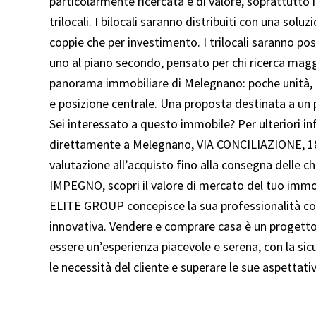
particolarmente ricercata e di valore, soprattutto i
trilocali. I bilocali saranno distribuiti con una solu
coppie che per investimento. I trilocali saranno pos
uno al piano secondo, pensato per chi ricerca magg
panorama immobiliare di Melegnano: poche unità, nu
e posizione centrale. Una proposta destinata a un pu
Sei interessato a questo immobile? Per ulteriori in
direttamente a Melegnano, VIA CONCILIAZIONE, 18!
valutazione all’acquisto fino alla consegna delle 
IMPEGNO, scopri il valore di mercato del tuo immob
ELITE GROUP concepisce la sua professionalità come
innovativa. Vendere e comprare casa è un progetto
essere un’esperienza piacevole e serena, con la sic
le necessità del cliente e superare le sue aspettati