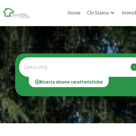
Home
Chi Siamo
Immob
Cerca città
Ricerca alcune caratteristiche