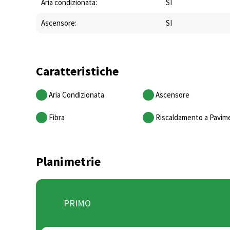
Aria condizionata:
SI
Ascensore:
SI
Caratteristiche
Aria Condizionata
Ascensore
Fibra
Riscaldamento a Pavim
Planimetrie
PRIMO