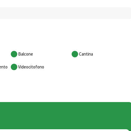
Balcone
Cantina
ento
Videocitofono