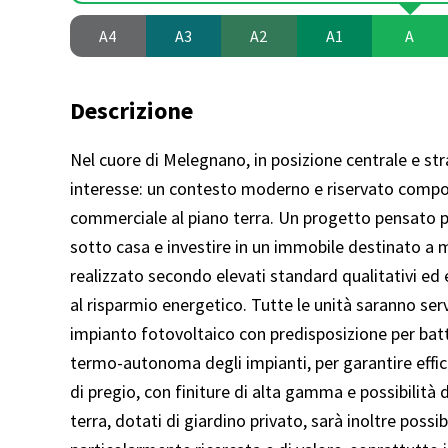
A4
A3
A2
A1
A
Descrizione
Nel cuore di Melegnano, in posizione centrale e str
interesse: un contesto moderno e riservato compost
commerciale al piano terra. Un progetto pensato per 
sotto casa e investire in un immobile destinato a m
realizzato secondo elevati standard qualitativi ed 
al risparmio energetico. Tutte le unità saranno ser
impianto fotovoltaico con predisposizione per bat
termo-autonoma degli impianti, per garantire effic
di pregio, con finiture di alta gamma e possibilità d
terra, dotati di giardino privato, sarà inoltre poss