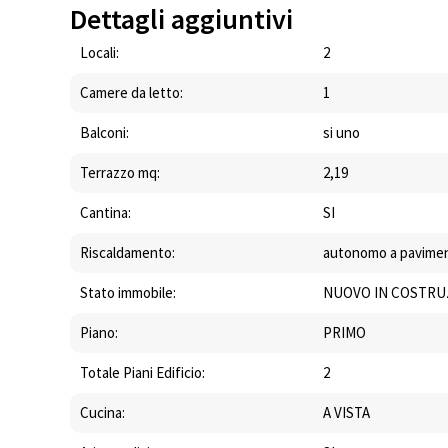
Dettagli aggiuntivi
Locali:
2
Camere da letto:
1
Balconi:
si uno
Terrazzo mq:
2,19
Cantina:
SI
Riscaldamento:
autonomo a pavime
Stato immobile:
NUOVO IN COSTRU
Piano:
PRIMO
Totale Piani Edificio:
2
Cucina:
A VISTA