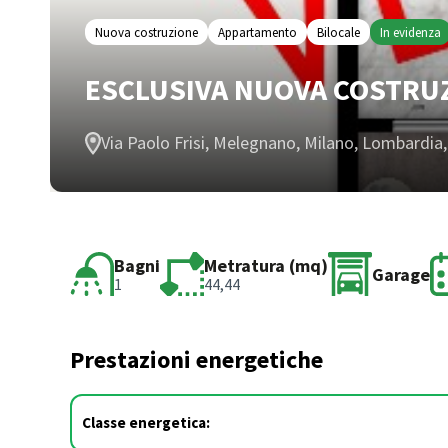
Nuova costruzione
Appartamento
Bilocale
In evidenza
ESCLUSIVA NUOVA COSTRUZ
Via Paolo Frisi, Melegnano, Milano, Lombardia, 
Bagni
Metratura (mq)
Garage
1
44,44
Prestazioni energetiche
Classe energetica: