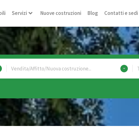
ili
Servizi
Nuove costruzioni
Blog
Contatti e sedi
Vendita/Affitto/Nuova costruzione...
T