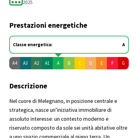
2025
Prestazioni energetiche
Classe energetica:
A
A4
A3
A2
A1
A
B
C
D
E
F
G
Descrizione
Nel cuore di Melegnano, in posizione centrale e
strategica, nasce un’iniziativa immobiliare di
assoluto interesse: un contesto moderno e
riservato composto da sole sei unità abitative oltre
a uno spazio commerciale al piano terra. Un