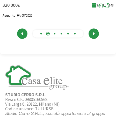
320.000€
3
1
148
A
Aggiunto:
04/08/2026
STUDIO CERRO S.R.L.
P.iva e C.F.: 09805160968
Via Larga 8, 20122, Milano (MI)
Codice univoco: TULURSB
Studio Cerro S.R.L., società appartenente al gruppo