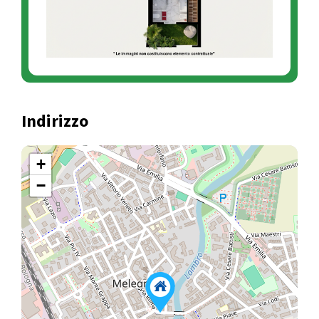
Indirizzo
+
−