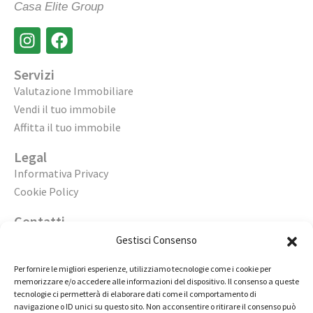
Casa Elite Group
Servizi
Valutazione Immobiliare
Vendi il tuo immobile
Affitta il tuo immobile
Legal
Informativa Privacy
Cookie Policy
Contatti
Apri un’agenzia
Gestisci Consenso
Lavora con noi
Per fornire le migliori esperienze, utilizziamo tecnologie come i cookie per
memorizzare e/o accedere alle informazioni del dispositivo. Il consenso a queste
02 98236472
tecnologie ci permetterà di elaborare dati come il comportamento di
navigazione o ID unici su questo sito. Non acconsentire o ritirare il consenso può