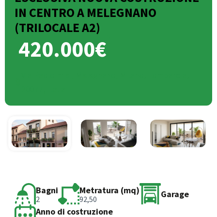
IN CENTRO A MELEGNANO
(TRILOCALE A2)
420.000€
Via Paolo Frisi, Melegnano, Milano, Lombardia,
20077, Italia
Bagni
Metratura (mq)
Garage
2
92,50
Anno di costruzione