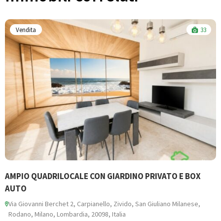
Vendita
33
AMPIO QUADRILOCALE CON GIARDINO PRIVATO E BOX
L
AUTO
Via Giovanni Berchet 2, Carpianello, Zivido, San Giuliano Milanese,
91
Rodano, Milano, Lombardia, 20098, Italia
1