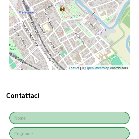
Leaflet
| ©
OpenStreetMap
contributors
Contattaci