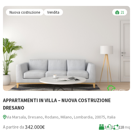
Nuova costruzione
Vendita
21
APPARTAMENTI IN VILLA – NUOVA COSTRUZIONE
B
DRESANO
Via Marsala, Dresano, Rodano, Milano, Lombardia, 20075, Italia
3
342.000€
A partire da
3
2
118
mq
A