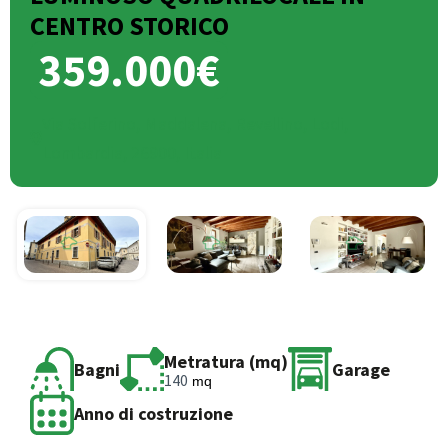
CENTRO STORICO
359.000€
Via Solferino, Maddalena, Revellino, Lodi,
Lombardia, 26900, Italia
Metratura (mq)
Bagni
Garage
140
mq
Anno di costruzione