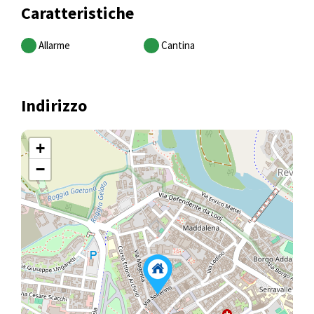
Caratteristiche
Allarme
Cantina
Indirizzo
+
−