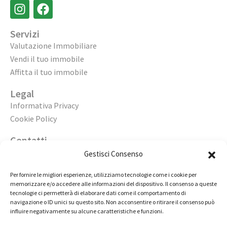
Servizi
Valutazione Immobiliare
Vendi il tuo immobile
Affitta il tuo immobile
Legal
Informativa Privacy
Cookie Policy
Contatti
Apri un’agenzia
Gestisci Consenso
Lavora con noi
Per fornire le migliori esperienze, utilizziamo tecnologie come i cookie per
memorizzare e/o accedere alle informazioni del dispositivo. Il consenso a queste
02 98236472
tecnologie ci permetterà di elaborare dati come il comportamento di
navigazione o ID unici su questo sito. Non acconsentire o ritirare il consenso può
info@immobiliarecasaelite.it
influire negativamente su alcune caratteristiche e funzioni.