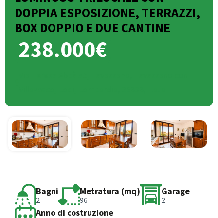
DOPPIA ESPOSIZIONE, TERRAZZI,
BOX DOPPIO E DUE CANTINE
238.000€
Via Teresa Abbà 35, Tavazzano, Tavazzano con
Villavesco, Lodi, Lombardia, 26838, Italia
Bagni
Metratura (mq)
Garage
2
96
2
Anno di costruzione