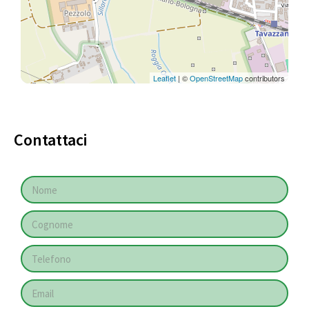
Leaflet
| ©
OpenStreetMap
contributors
Contattaci