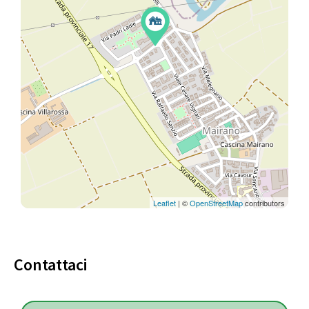
Leaflet
| ©
OpenStreetMap
contributors
Contattaci