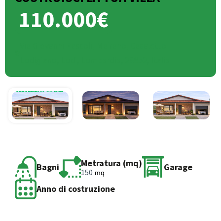
110.000€
Via Giovanni Pascoli, Mairano, Casaletto
Lodigiano, Lodi, Lombardia, 26852, Italia
Metratura (mq)
Bagni
Garage
150
mq
Anno di costruzione