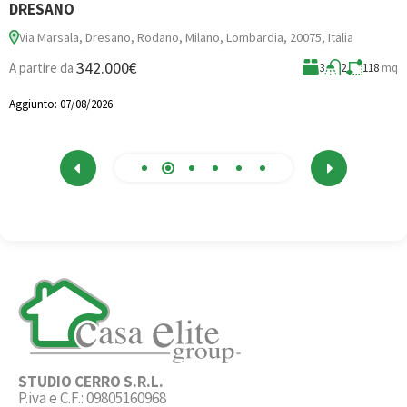
DRESANO
Via Marsala, Dresano, Rodano, Milano, Lombardia, 20075, Italia
3
342.000€
A partire da
3
2
118
mq
A
Aggiunto:
07/08/2026
STUDIO CERRO S.R.L.
P.iva e C.F.: 09805160968