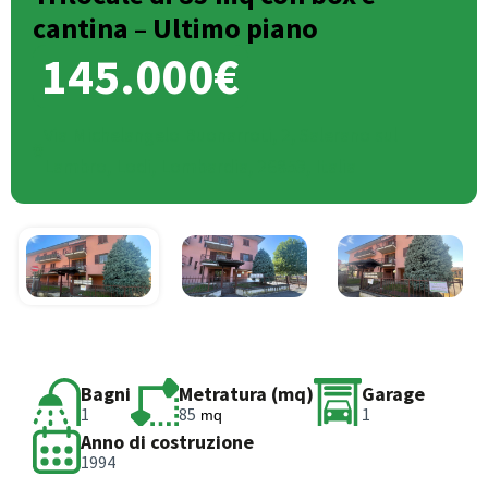
cantina – Ultimo piano
145.000€
Via Michelangelo Buonarroti, 2, Salerano sul
Lambro, Lodi, Lombardia, 26853, Italia
Bagni
Metratura (mq)
Garage
1
85
1
mq
Anno di costruzione
1994