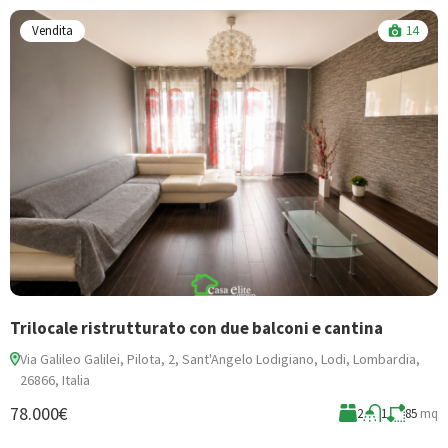
Vendita
14
Trilocale ristrutturato con due balconi e cantina
N
Via Galileo Galilei, Pilota, 2, Sant'Angelo Lodigiano, Lodi, Lombardia,
26866, Italia
3
78.000€
mq
2
1
85
mq
A