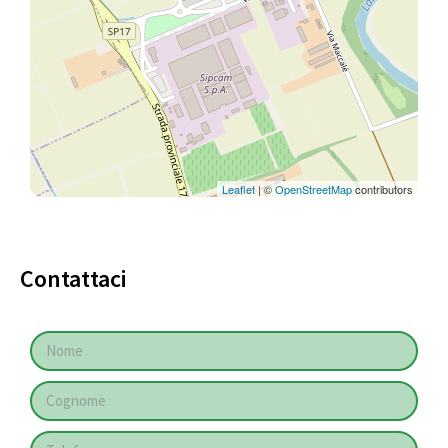
Leaflet
| ©
OpenStreetMap
contributors
Contattaci