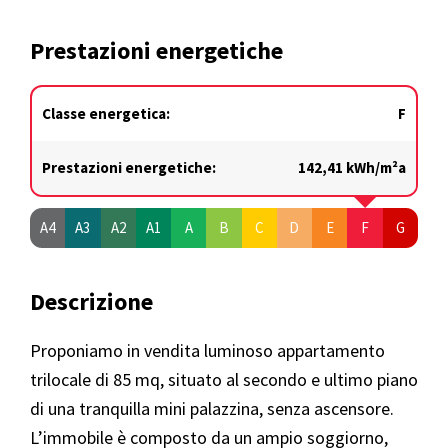
Prestazioni energetiche
Classe energetica:
F
Prestazioni energetiche:
142,41 kWh/m²a
A4
A3
A2
A1
A
B
C
D
E
F
G
Descrizione
Proponiamo in vendita luminoso appartamento
trilocale di 85 mq, situato al secondo e ultimo piano
di una tranquilla mini palazzina, senza ascensore.
L’immobile è composto da un ampio soggiorno,