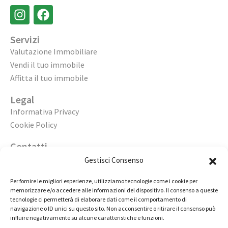
Servizi
Valutazione Immobiliare
Vendi il tuo immobile
Affitta il tuo immobile
Legal
Informativa Privacy
Cookie Policy
Contatti
Apri un’agenzia
Gestisci Consenso
Lavora con noi
Per fornire le migliori esperienze, utilizziamo tecnologie come i cookie per
memorizzare e/o accedere alle informazioni del dispositivo. Il consenso a queste
02 98236472
tecnologie ci permetterà di elaborare dati come il comportamento di
navigazione o ID unici su questo sito. Non acconsentire o ritirare il consenso può
info@immobiliarecasaelite.it
influire negativamente su alcune caratteristiche e funzioni.