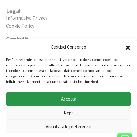
Legal
Informativa Privacy
Cookie Policy
Contatti
Apri un’agenzia
Gestisci Consenso
Lavora con noi
Per fornire le migliori esperienze, utilizziamo tecnologie come i cookie per
memorizzare e/o accedere alle informazioni del dispositivo. Il consenso a queste
02 98236472
tecnologie ci permetterà di elaborare dati come il comportamento di
navigazione o ID unici su questo sito. Non acconsentire o ritirare il consenso può
info@immobiliarecasaelite.it
influire negativamente su alcune caratteristiche e funzioni.
Contatti e sedi
Accetta
Nega
Copyright © by Millertech S.r.l., società appartenente al
Visualizza le preferenze
gruppo Miller Group - Tutti i diritti riservati