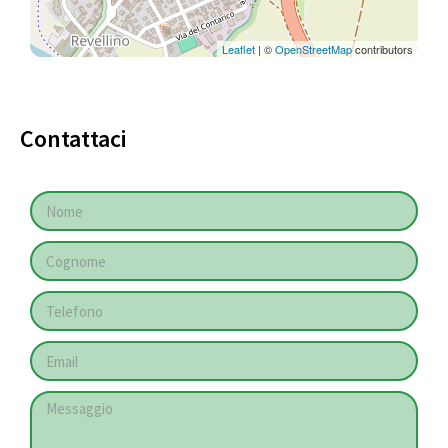
Leaflet
| ©
OpenStreetMap
contributors
Contattaci