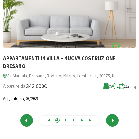
APPARTAMENTI IN VILLA – NUOVA COSTRUZIONE
B
DRESANO
Via Marsala, Dresano, Rodano, Milano, Lombardia, 20075, Italia
3
342.000€
A partire da
3
2
118
mq
A
Aggiunto:
07/08/2026