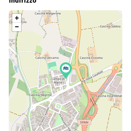
Indirizzo
+
−