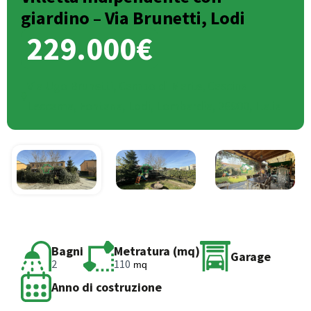
giardino – Via Brunetti, Lodi
229.000€
Via Ugo Brunetti, Campo di Marte, Cascina
Leccama, Fontana, Lodi, Lombardia, 26900, Italia
Bagni
Metratura (mq)
Garage
2
110
mq
Anno di costruzione