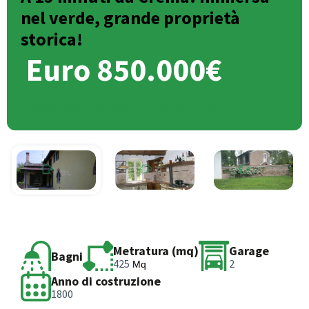
nel verde, grande proprietà
storica!
Euro 850.000€
Gombito, Cremona, Lombardia, Italia
Metratura (mq)
Garage
Bagni
425
2
Mq
Anno di costruzione
1800