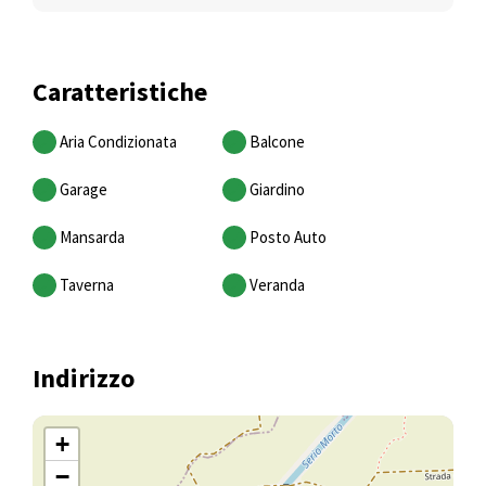
Caratteristiche
Aria Condizionata
Balcone
Garage
Giardino
Mansarda
Posto Auto
Taverna
Veranda
Indirizzo
+
−