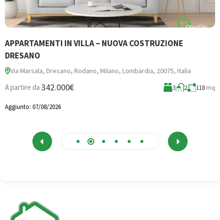
APPARTAMENTI IN VILLA – NUOVA COSTRUZIONE
B
DRESANO
Via Marsala, Dresano, Rodano, Milano, Lombardia, 20075, Italia
3
342.000€
A partire da
3
2
118
mq
A
Aggiunto:
07/08/2026