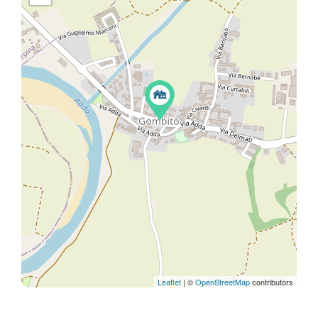
Leaflet
| ©
OpenStreetMap
contributors