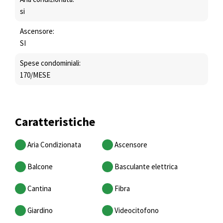
si
Ascensore:
SI
Spese condominiali:
170/MESE
Caratteristiche
Aria Condizionata
Ascensore
Balcone
Basculante elettrica
Cantina
Fibra
Giardino
Videocitofono