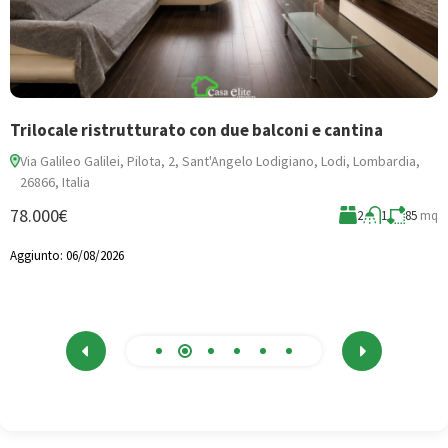
Trilocale ristrutturato con due balconi e cantina
N
Via Galileo Galilei, Pilota, 2, Sant'Angelo Lodigiano, Lodi, Lombardia,
26866, Italia
3
78.000€
mq
2
1
85
mq
A
Aggiunto:
06/08/2026