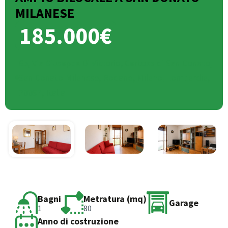
MILANESE
185.000€
65, Via Giuseppe Di Vittorio, Certosa di San Donato,
San Donato Milanese, Rodano, Milano, Lombardia,
20097, Italia
Bagni
Metratura (mq)
Garage
1
80
Anno di costruzione