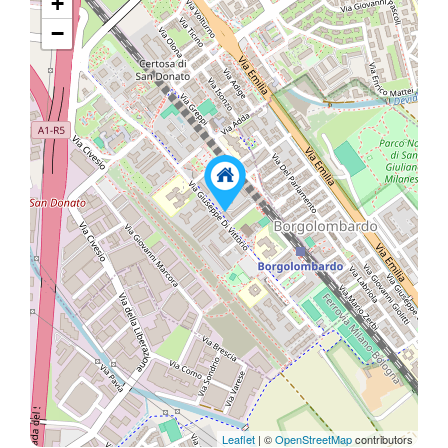
+
−
Leaflet
| ©
OpenStreetMap
contributors