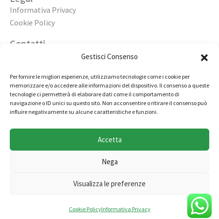
Informativa Privacy
Cookie Policy
Contatti
Apri un’agenzia
Gestisci Consenso
Lavora con noi
Per fornire le migliori esperienze, utilizziamo tecnologie come i cookie per
memorizzare e/o accedere alle informazioni del dispositivo. Il consenso a queste
02 98236472
tecnologie ci permetterà di elaborare dati come il comportamento di
navigazione o ID unici su questo sito. Non acconsentire o ritirare il consenso può
info@immobiliarecasaelite.it
influire negativamente su alcune caratteristiche e funzioni.
Contatti e sedi
Accetta
Nega
Copyright © by Millertech S.r.l., società appartenente al
Visualizza le preferenze
gruppo Miller Group - Tutti i diritti riservati
Cookie Policy
Informativa Privacy
Casa Elite Group