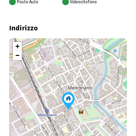
Posto Auto
Videocitofono
Indirizzo
+
−