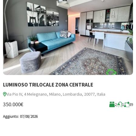
LUMINOSO TRILOCALE ZONA CENTRALE
A
Via Pio IV, 4 Melegnano, Milano, Lombardia, 20077, Italia
350.000€
40
2
1
89
1
Aggiunto:
07/08/2026
A