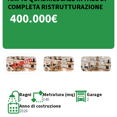
COMPLETA RISTRUTTURAZIONE
400.000€
Via Zuavi 21, Melegnano, Milano, Lombardia,
20077, Italia
Bagni
Metratura (mq)
Garage
2
140
2
Anno di costruzione
2026