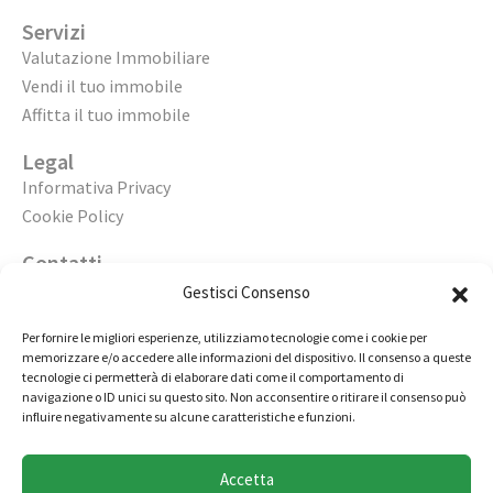
Servizi
Valutazione Immobiliare
Vendi il tuo immobile
Affitta il tuo immobile
Legal
Informativa Privacy
Cookie Policy
Contatti
Apri un’agenzia
Gestisci Consenso
Lavora con noi
Per fornire le migliori esperienze, utilizziamo tecnologie come i cookie per
memorizzare e/o accedere alle informazioni del dispositivo. Il consenso a queste
02 98236472
tecnologie ci permetterà di elaborare dati come il comportamento di
navigazione o ID unici su questo sito. Non acconsentire o ritirare il consenso può
info@immobiliarecasaelite.it
influire negativamente su alcune caratteristiche e funzioni.
Contatti e sedi
Accetta