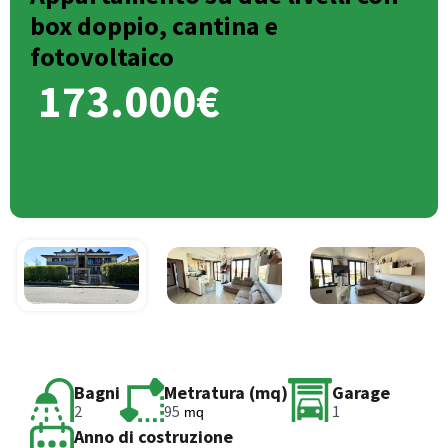
box doppio, cantina e
fotovoltaico
173.000€
Via Nicola Calipari, 3,Mairano, Casaletto
Lodigiano, Lodi, Lombardia, 26852, Italia
Bagni
Metratura (mq)
Garage
2
95
1
mq
Anno di costruzione