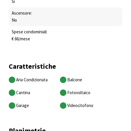
Sì
Ascensore:
No
Spese condominiali:
€ 66/mese
Caratteristiche
Aria Condizionata
Balcone
Cantina
Fotovoltaico
Garage
Videocitofono
Planimetrie