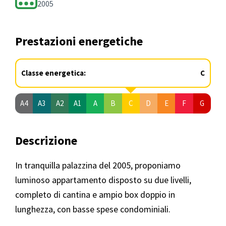
2005
Prestazioni energetiche
Classe energetica:
C
A4
A3
A2
A1
A
B
C
D
E
F
G
Descrizione
In tranquilla palazzina del 2005, proponiamo
luminoso appartamento disposto su due livelli,
completo di cantina e ampio box doppio in
lunghezza, con basse spese condominiali.