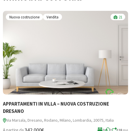
Nuova costruzione
Vendita
21
APPARTAMENTI IN VILLA – NUOVA COSTRUZIONE
B
DRESANO
Via Marsala, Dresano, Rodano, Milano, Lombardia, 20075, Italia
3
342.000€
A partire da
3
2
118
mq