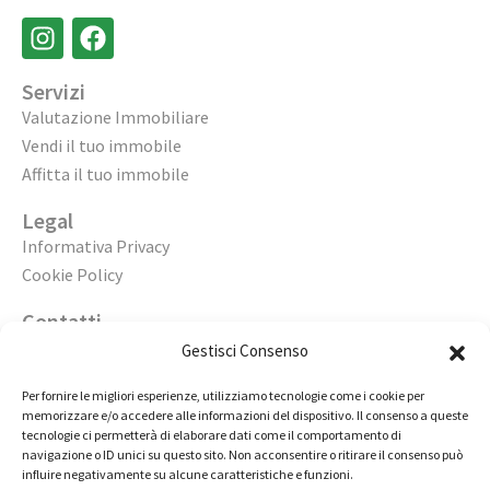
Servizi
Valutazione Immobiliare
Vendi il tuo immobile
Affitta il tuo immobile
Legal
Informativa Privacy
Cookie Policy
Contatti
Apri un’agenzia
Gestisci Consenso
Lavora con noi
Per fornire le migliori esperienze, utilizziamo tecnologie come i cookie per
memorizzare e/o accedere alle informazioni del dispositivo. Il consenso a queste
02 98236472
tecnologie ci permetterà di elaborare dati come il comportamento di
navigazione o ID unici su questo sito. Non acconsentire o ritirare il consenso può
info@immobiliarecasaelite.it
influire negativamente su alcune caratteristiche e funzioni.