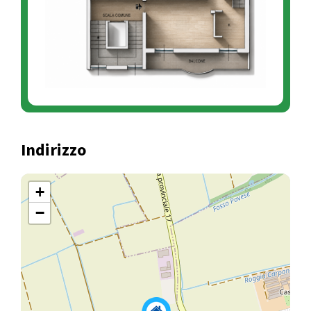
Indirizzo
+
−