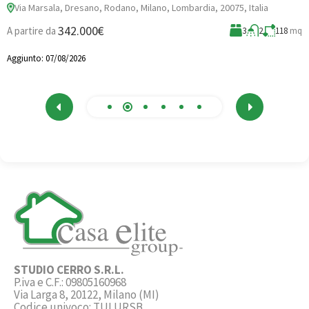
Via Marsala, Dresano, Rodano, Milano, Lombardia, 20075, Italia
3
342.000€
A partire da
3
2
118
mq
A
Aggiunto:
07/08/2026
STUDIO CERRO S.R.L.
P.iva e C.F.: 09805160968
Via Larga 8, 20122, Milano (MI)
Codice univoco: TULURSB