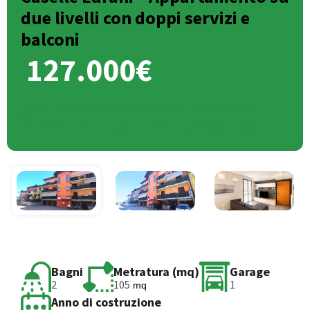
due livelli con doppi servizi e
balconi
127.000€
Via Francesco Cusani, Cusanina, Calvenzano,
Caselle Lurani, Lodi, Lombardia, 26853, Italia
Bagni
Metratura (mq)
Garage
2
105
1
mq
Anno di costruzione