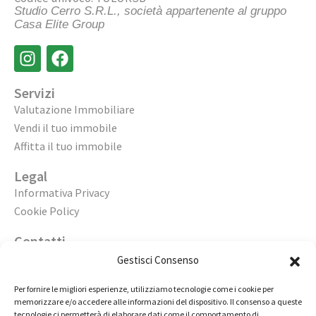
Studio Cerro S.R.L., società appartenente al gruppo
Casa Elite Group
Servizi
Valutazione Immobiliare
Vendi il tuo immobile
Affitta il tuo immobile
Legal
Informativa Privacy
Cookie Policy
Contatti
Apri un’agenzia
Gestisci Consenso
Lavora con noi
Per fornire le migliori esperienze, utilizziamo tecnologie come i cookie per
memorizzare e/o accedere alle informazioni del dispositivo. Il consenso a queste
02 98236472
tecnologie ci permetterà di elaborare dati come il comportamento di