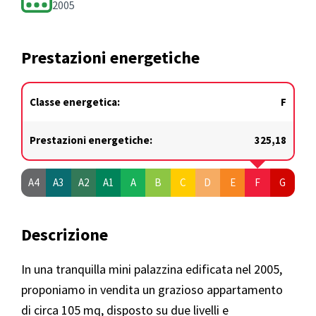
2005
Prestazioni energetiche
Classe energetica:
F
Prestazioni energetiche:
325,18
A4
A3
A2
A1
A
B
C
D
E
F
G
Descrizione
In una tranquilla mini palazzina edificata nel 2005,
proponiamo in vendita un grazioso appartamento
di circa 105 mq, disposto su due livelli e