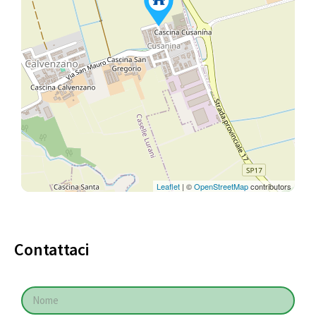
Leaflet
| ©
OpenStreetMap
contributors
Contattaci