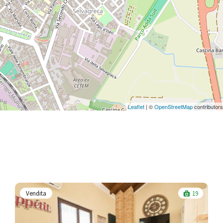
Leaflet
| ©
OpenStreetMap
contributors
Vendita
19