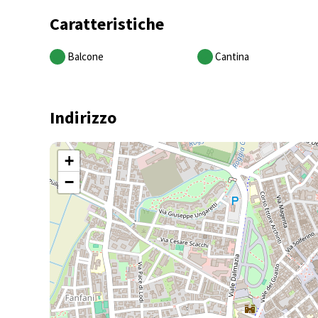
Caratteristiche
Balcone
Cantina
Indirizzo
+
−