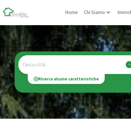
Home
Chi Siamo
Immob
Cerca città
Ricerca alcune caratteristiche