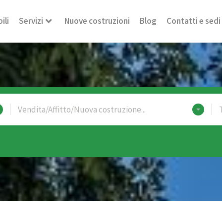
ili
Servizi
Nuove costruzioni
Blog
Contatti e sedi
Vendita/Affitto/Nuova costruzione...
T