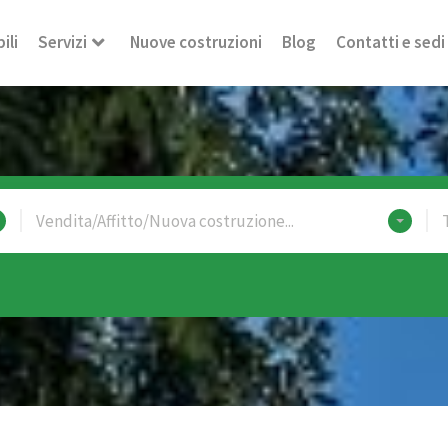
ili
Servizi
Nuove costruzioni
Blog
Contatti e sedi
Vendita/Affitto/Nuova costruzione...
T