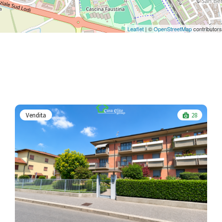
Leaflet
| ©
OpenStreetMap
contributors
Vendita
28