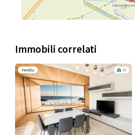
Immobili correlati​
Vendita
33