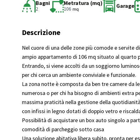
Bagni
Metratura (mq)
Garage
2
106
mq
Descrizione
Nel cuore di una delle zone più comode e servite di
ampio appartamento di 106 mq situato al quarto pia
Entrando, si viene accolti da un soggiorno luminos
per chi cerca un ambiente conviviale e funzionale.
La zona notte è composta da ben tre camere da let
numerosa o per chi ha bisogno di ambienti extra per
massima praticità nella gestione della quotidiani
con infissi in legno dotati di doppio vetro e riscal
Possibilità di acquistare un box auto singolo a part
comodità di parcheggio sotto casa
Una soluzione abitativa libera subito, pronta per e