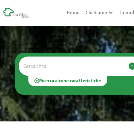
Home
Chi Siamo
Immob
Cerca città
Ricerca alcune caratteristiche