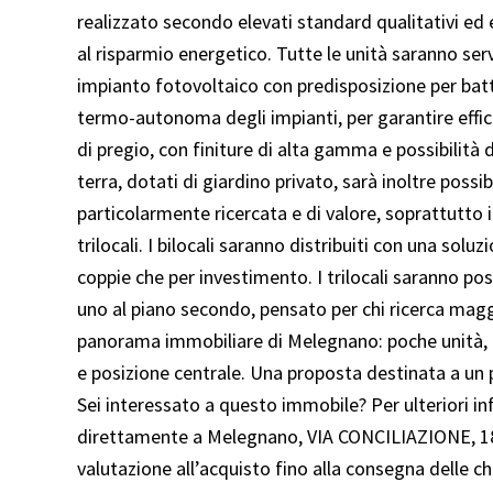
realizzato secondo elevati standard qualitativi ed 
al risparmio energetico. Tutte le unità saranno ser
impianto fotovoltaico con predisposizione per bat
termo-autonoma degli impianti, per garantire effic
di pregio, con finiture di alta gamma e possibilità d
terra, dotati di giardino privato, sarà inoltre poss
particolarmente ricercata e di valore, soprattutto i
trilocali. I bilocali saranno distribuiti con una solu
coppie che per investimento. I trilocali saranno pos
uno al piano secondo, pensato per chi ricerca magg
panorama immobiliare di Melegnano: poche unità, nu
e posizione centrale. Una proposta destinata a un pu
Sei interessato a questo immobile? Per ulteriori in
direttamente a Melegnano, VIA CONCILIAZIONE, 18!
valutazione all’acquisto fino alla consegna delle 