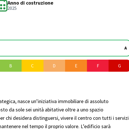
Anno di costruzione
2025
A
B
C
D
E
F
G
ategica, nasce un’iniziativa immobiliare di assoluto
o da sole sei unità abitative oltre a uno spazio
chi desidera distinguersi, vivere il centro con tutti i servizi
antenere nel tempo il proprio valore. L’edificio sarà