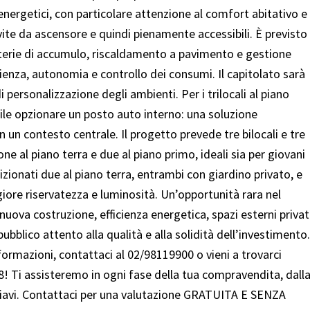
energetici, con particolare attenzione al comfort abitativo e
vite da ascensore e quindi pienamente accessibili. È previsto
terie di accumulo, riscaldamento a pavimento e gestione
ienza, autonomia e controllo dei consumi. Il capitolato sarà
i personalizzazione degli ambienti. Per i trilocali al piano
ibile opzionare un posto auto interno: una soluzione
n un contesto centrale. Il progetto prevede tre bilocali e tre
zione al piano terra e due al piano primo, ideali sia per giovani
izionati due al piano terra, entrambi con giardino privato, e
iore riservatezza e luminosità. Un’opportunità rara nel
ova costruzione, efficienza energetica, spazi esterni privat
bblico attento alla qualità e alla solidità dell’investimento.
formazioni, contattaci al 02/98119900 o vieni a trovarci
 Ti assisteremo in ogni fase della tua compravendita, dall
chiavi. Contattaci per una valutazione GRATUITA E SENZA