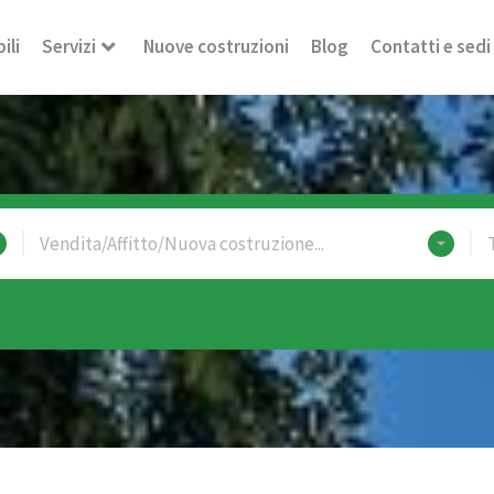
ili
Servizi
Nuove costruzioni
Blog
Contatti e sedi
Vendita/Affitto/Nuova costruzione...
T