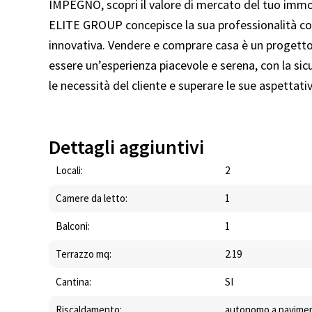
IMPEGNO, scopri il valore di mercato del tuo immob
ELITE GROUP concepisce la sua professionalità come
innovativa. Vendere e comprare casa è un progetto
essere un’esperienza piacevole e serena, con la sic
le necessità del cliente e superare le sue aspettati
Dettagli aggiuntivi
Locali:
2
Camere da letto:
1
Balconi:
1
Terrazzo mq:
2.19
Cantina:
SI
Riscaldamento:
autonomo a pavime