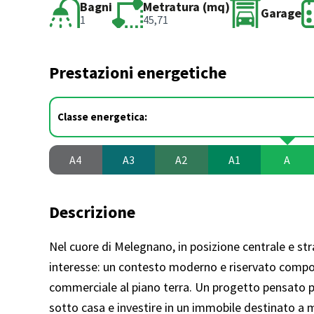
Bagni
Metratura (mq)
Garage
1
45,71
Prestazioni energetiche
Classe energetica:
A4
A3
A2
A1
A
Descrizione
Nel cuore di Melegnano, in posizione centrale e str
interesse: un contesto moderno e riservato compost
commerciale al piano terra. Un progetto pensato per 
sotto casa e investire in un immobile destinato a m