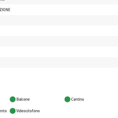
ZIONE
Balcone
Cantina
ento
Videocitofono