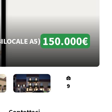
150.000€
ILOCALE A5)
9