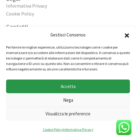
Informativa Privacy
Cookie Policy
Contatti
Apri un’agenzia
Gestisci Consenso
Lavora con noi
Per fornire le migliori esperienze, utilizziamo tecnologie come i cookie per
memorizzare e/o accedere alle informazioni del dispositivo. Il consenso a queste
02 98236472
tecnologie ci permetterà di elaborare dati come il comportamento di
navigazione o ID unici su questo sito. Non acconsentire o ritirare il consenso può
info@immobiliarecasaelite.it
influire negativamente su alcune caratteristiche e funzioni.
Contatti e sedi
Accetta
Nega
Copyright © by Millertech S.r.l., società appartenente al
Visualizza le preferenze
gruppo Miller Group - Tutti i diritti riservati
Cookie Policy
Informativa Privacy
Casa Elite Group