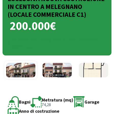
IN CENTRO A MELEGNANO
(LOCALE COMMERCIALE C1)
200.000€
Via Paolo Frisi, Melegnano, Milano, Lombardia,
20077, Italia
Metratura (mq)
Bagni
Garage
74,28
Anno di costruzione