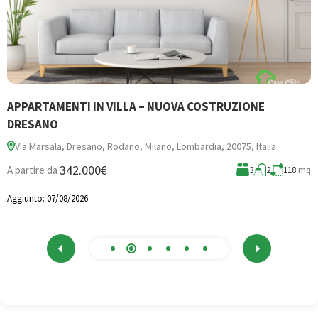
APPARTAMENTI IN VILLA – NUOVA COSTRUZIONE
B
DRESANO
Via Marsala, Dresano, Rodano, Milano, Lombardia, 20075, Italia
3
342.000€
A partire da
3
2
118
mq
A
Aggiunto:
07/08/2026