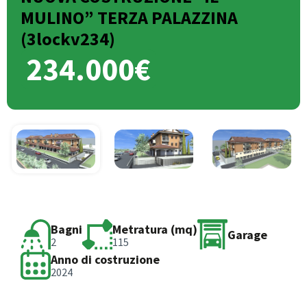
MULINO” TERZA PALAZZINA
(3lockv234)
234.000€
Bagni
Metratura (mq)
Garage
2
115
Anno di costruzione
2024