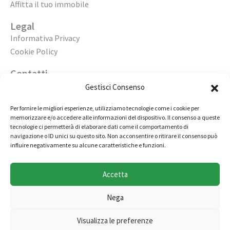
Affitta il tuo immobile
Legal
Informativa Privacy
Cookie Policy
Contatti
Apri un’agenzia
Gestisci Consenso
Lavora con noi
Per fornire le migliori esperienze, utilizziamo tecnologie come i cookie per
memorizzare e/o accedere alle informazioni del dispositivo. Il consenso a queste
02 98236472
tecnologie ci permetterà di elaborare dati come il comportamento di
navigazione o ID unici su questo sito. Non acconsentire o ritirare il consenso può
info@immobiliarecasaelite.it
influire negativamente su alcune caratteristiche e funzioni.
Contatti e sedi
Accetta
Nega
Copyright © by Millertech S.r.l., società appartenente al
Visualizza le preferenze
gruppo Miller Group - Tutti i diritti riservati