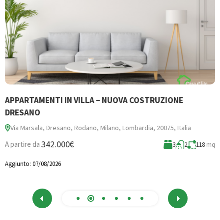
APPARTAMENTI IN VILLA – NUOVA COSTRUZIONE
B
DRESANO
Via Marsala, Dresano, Rodano, Milano, Lombardia, 20075, Italia
3
342.000€
A partire da
3
2
118
mq
A
Aggiunto:
07/08/2026