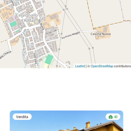
Leaflet
| ©
OpenStreetMap
contributors
Vendita
40