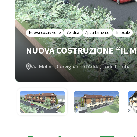
Nuova costruzione
Vendita
Appartamento
Trilocale
NUOVA COSTRUZIONE “IL MU
Via Molino, Cervignano d'Adda, Lodi, Lombardia