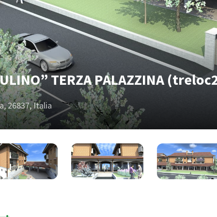
LINO” TERZA PALAZZINA (treloc
, 26837, Italia