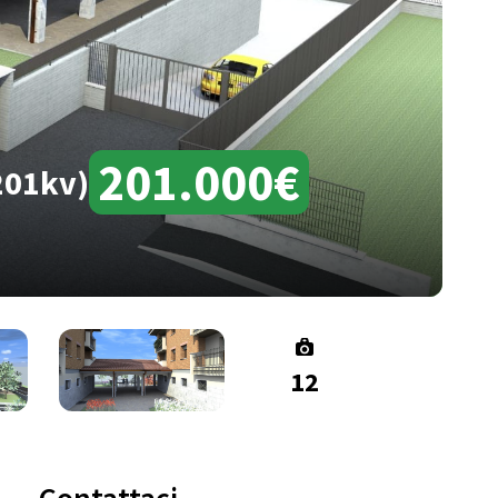
201.000€
201kv)
12