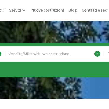
ili
Servizi
Nuove costruzioni
Blog
Contatti e sedi
Vendita/Affitto/Nuova costruzione...
T