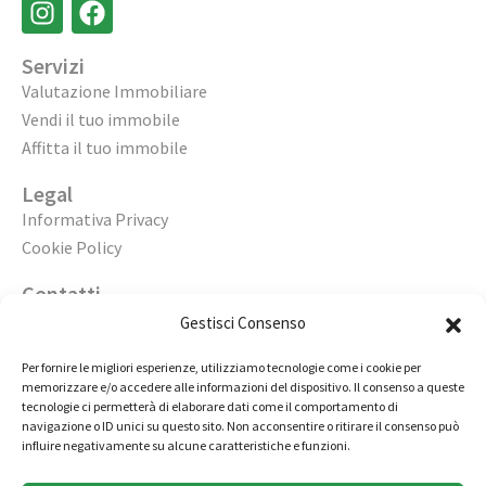
Servizi
Valutazione Immobiliare
Vendi il tuo immobile
Affitta il tuo immobile
Legal
Informativa Privacy
Cookie Policy
Contatti
Apri un’agenzia
Gestisci Consenso
Lavora con noi
Per fornire le migliori esperienze, utilizziamo tecnologie come i cookie per
memorizzare e/o accedere alle informazioni del dispositivo. Il consenso a queste
02 98236472
tecnologie ci permetterà di elaborare dati come il comportamento di
navigazione o ID unici su questo sito. Non acconsentire o ritirare il consenso può
info@immobiliarecasaelite.it
influire negativamente su alcune caratteristiche e funzioni.