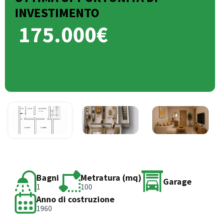
INVESTIMENTO
175.000€
Via Conciliazione, Melegnano, Milano, Lombardia,
20077, Italia
Bagni
Metratura (mq)
Garage
1
100
Anno di costruzione
1960