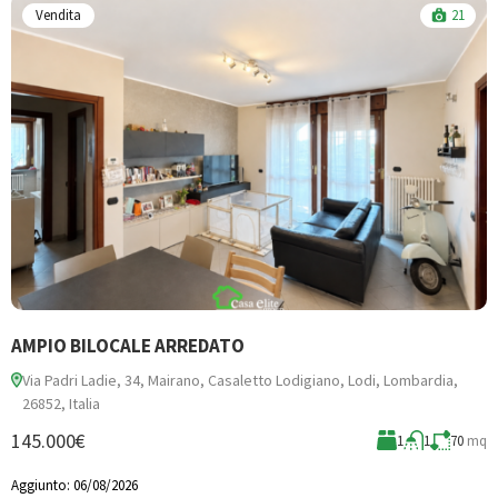
Vendita
21
AMPIO BILOCALE ARREDATO
T
Via Padri Ladie, 34, Mairano, Casaletto Lodigiano, Lodi, Lombardia,
26852, Italia
89
145.000€
7
1
1
70
mq
Aggiunto:
06/08/2026
A