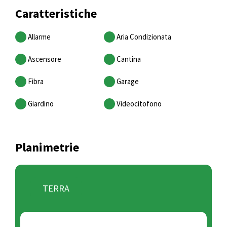
Caratteristiche
Allarme
Aria Condizionata
Ascensore
Cantina
Fibra
Garage
Giardino
Videocitofono
Planimetrie
TERRA