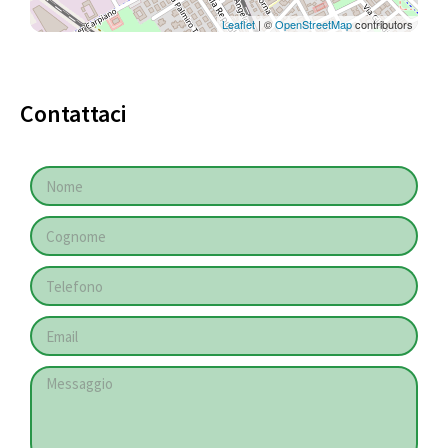
Leaflet
| ©
OpenStreetMap
contributors
Contattaci