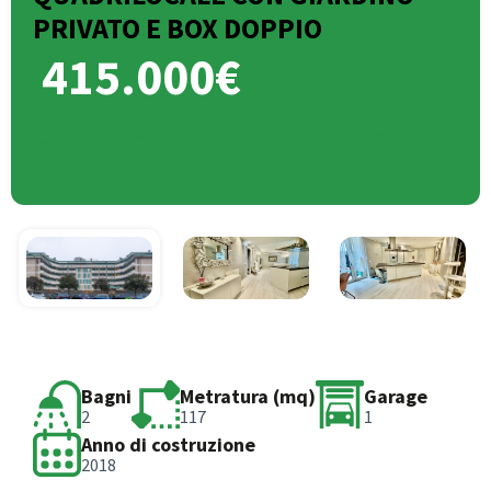
PRIVATO E BOX DOPPIO
415.000€
Via Pio IV, Melegnano, Milano, Lombardia, 20077,
Italia
Bagni
Metratura (mq)
Garage
2
117
1
Anno di costruzione
2018