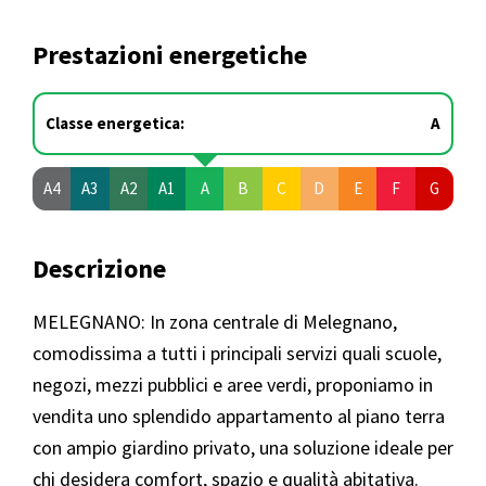
Prestazioni energetiche
Classe energetica:
A
A4
A3
A2
A1
A
B
C
D
E
F
G
Descrizione
MELEGNANO: In zona centrale di Melegnano,
comodissima a tutti i principali servizi quali scuole,
negozi, mezzi pubblici e aree verdi, proponiamo in
vendita uno splendido appartamento al piano terra
con ampio giardino privato, una soluzione ideale per
chi desidera comfort, spazio e qualità abitativa.