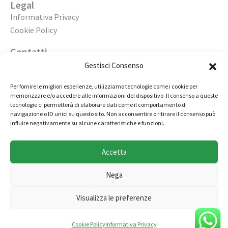
Legal
Informativa Privacy
Cookie Policy
Contatti
Apri un’agenzia
Gestisci Consenso
Lavora con noi
Per fornire le migliori esperienze, utilizziamo tecnologie come i cookie per
memorizzare e/o accedere alle informazioni del dispositivo. Il consenso a queste
02 98236472
tecnologie ci permetterà di elaborare dati come il comportamento di
navigazione o ID unici su questo sito. Non acconsentire o ritirare il consenso può
info@immobiliarecasaelite.it
influire negativamente su alcune caratteristiche e funzioni.
Contatti e sedi
Accetta
Nega
Copyright © by Millertech S.r.l., società appartenente al
Visualizza le preferenze
gruppo Miller Group - Tutti i diritti riservati
Cookie Policy
Informativa Privacy