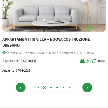
APPARTAMENTI IN VILLA – NUOVA COSTRUZIONE
B
DRESANO
Via Marsala, Dresano, Rodano, Milano, Lombardia, 20075, Italia
3
342.000€
A partire da
3
2
118
mq
A
Aggiunto:
07/08/2026