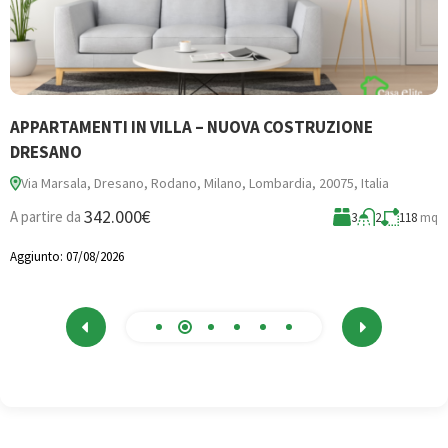
APPARTAMENTI IN VILLA – NUOVA COSTRUZIONE
B
DRESANO
Via Marsala, Dresano, Rodano, Milano, Lombardia, 20075, Italia
3
342.000€
A partire da
3
2
118
mq
A
Aggiunto:
07/08/2026