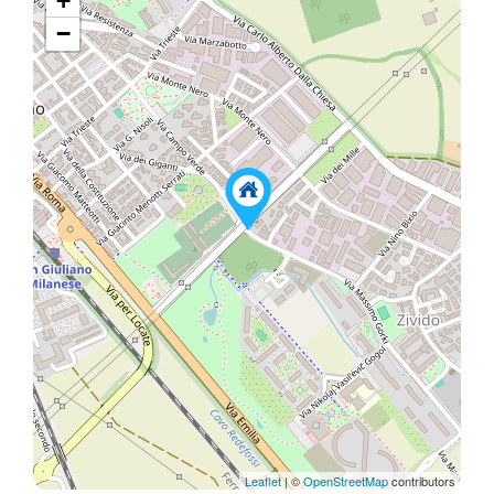
+
−
Leaflet
| ©
OpenStreetMap
contributors