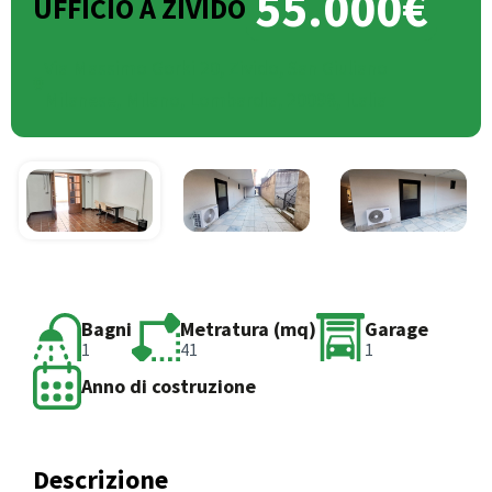
55.000€
UFFICIO A ZIVIDO
Via Massimo Gorki 20, Zivido, San Giuliano
Milanese, Milano, Lombardia, 20098, Italia
Bagni
Metratura (mq)
Garage
1
41
1
Anno di costruzione
Descrizione