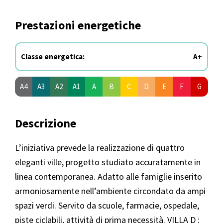
Prestazioni energetiche
Classe energetica:
A+
A4
A3
A2
A1
A
B
C
D
E
F
G
Descrizione
L’iniziativa prevede la realizzazione di quattro
eleganti ville, progetto studiato accuratamente in
linea contemporanea. Adatto alle famiglie inserito
armoniosamente nell’ambiente circondato da ampi
spazi verdi. Servito da scuole, farmacie, ospedale,
piste ciclabili, attività di prima necessità. VILLA D :