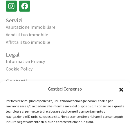
Servizi
Valutazione Immobiliare
Vendi il tuo immobile
Affitta il tuo immobile
Legal
Informativa Privacy
Cookie Policy
Contatti
Apri un’agenzia
Gestisci Consenso
Lavora con noi
Per fornire le migliori esperienze, utilizziamo tecnologie come i cookie per
memorizzare e/o accedere alle informazioni del dispositivo. Il consenso a queste
02 98236472
tecnologie ci permetterà di elaborare dati come il comportamento di
navigazione o ID unici su questo sito. Non acconsentire o ritirare il consenso può
info@immobiliarecasaelite.it
influire negativamente su alcune caratteristiche e funzioni.