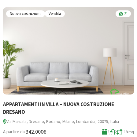
Nuova costruzione
Vendita
21
APPARTAMENTI IN VILLA – NUOVA COSTRUZIONE
B
DRESANO
Via Marsala, Dresano, Rodano, Milano, Lombardia, 20075, Italia
3
342.000€
A partire da
3
2
118
mq
A