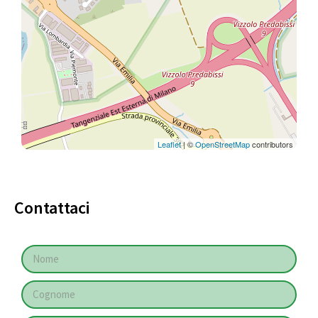
Leaflet
| ©
OpenStreetMap
contributors
Contattaci