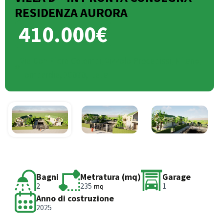
RESIDENZA AURORA
410.000€
Via Don Piero Colombi, Vizzolo Predabissi, Milano,
Lombardia, 20070, Italia
Bagni
Metratura (mq)
Garage
2
235
1
mq
Anno di costruzione
2025