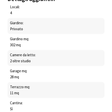
Locali:
4
Giardino:
Privvato
Giardino mq:
302 mq
Camere da letto:
2 oltre studio
Garage mq:
28 mq
Terrazzo mq:
11 mq
Cantina:
Sì