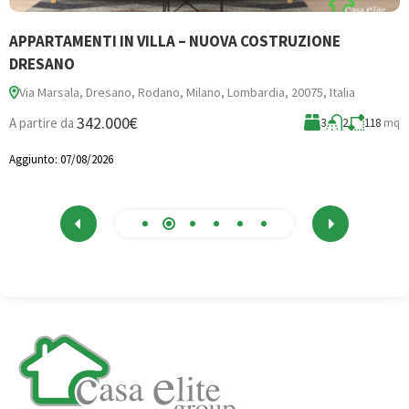
APPARTAMENTI IN VILLA – NUOVA COSTRUZIONE
B
DRESANO
Via Marsala, Dresano, Rodano, Milano, Lombardia, 20075, Italia
3
342.000€
A partire da
3
2
118
mq
A
Aggiunto:
07/08/2026