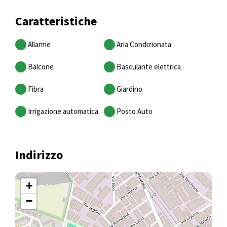
Caratteristiche
Allarme
Aria Condizionata
Balcone
Basculante elettrica
Fibra
Giardino
Irrigazione automatica
Posto Auto
Indirizzo
+
−