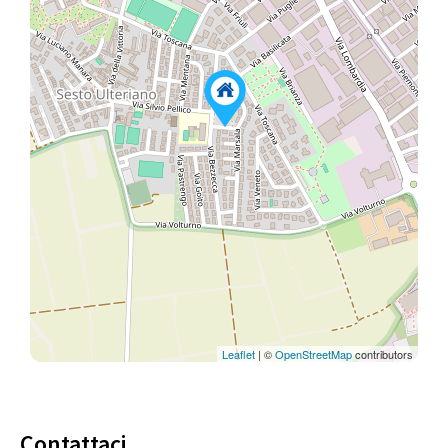
Leaflet
| ©
OpenStreetMap
contributors
Contattaci