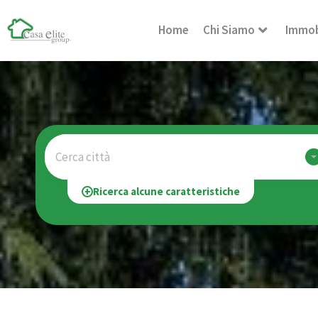
Home
Chi Siamo
Immob
Cerca città
Ricerca alcune caratteristiche