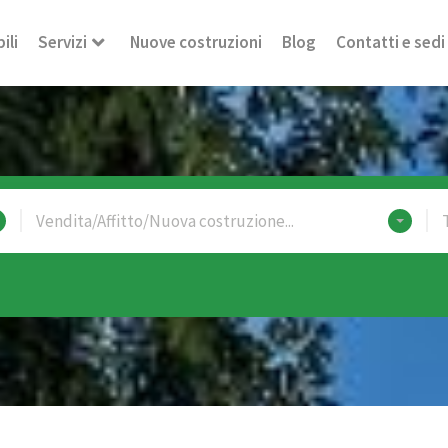
ili
Servizi
Nuove costruzioni
Blog
Contatti e sedi
Vendita/Affitto/Nuova costruzione...
T