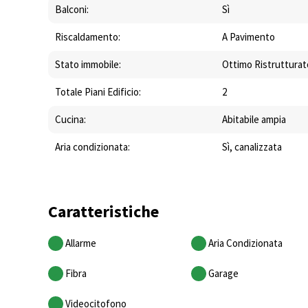
Balconi:
Sì
Riscaldamento:
A Pavimento
Stato immobile:
Ottimo Ristruttura
Totale Piani Edificio:
2
Cucina:
Abitabile ampia
Aria condizionata:
Sì, canalizzata
Caratteristiche
Allarme
Aria Condizionata
Fibra
Garage
Videocitofono