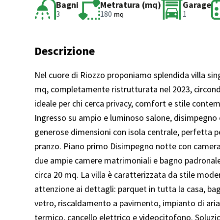
Bagni
Metratura (mq)
Garage
3
180
1
mq
Descrizione
Nel cuore di Riozzo proponiamo splendida villa sing
mq, completamente ristrutturata nel 2023, circonda
ideale per chi cerca privacy, comfort e stile contemp
Ingresso su ampio e luminoso salone, disimpegno co
generose dimensioni con isola centrale, perfetta per
pranzo. Piano primo Disimpegno notte con camera 
due ampie camere matrimoniali e bagno padronale a
circa 20 mq. La villa è caratterizzata da stile moder
attenzione ai dettagli: parquet in tutta la casa, ba
vetro, riscaldamento a pavimento, impianto di aria
termico, cancello elettrico e videocitofono. Soluzi