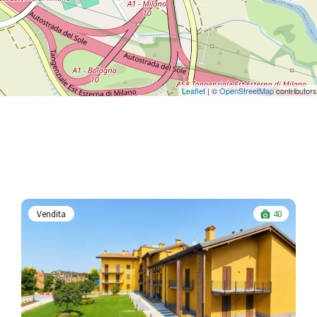
Leaflet
| ©
OpenStreetMap
contributors
Vendita
40