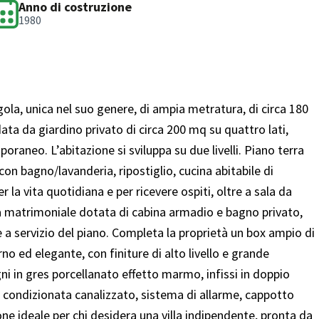
Anno di costruzione
1980
ola, unica nel suo genere, di ampia metratura, di circa 180
ta da giardino privato di circa 200 mq su quattro lati,
oraneo. L’abitazione si sviluppa su due livelli. Piano terra
n bagno/lavanderia, ripostiglio, cucina abitabile di
 la vita quotidiana e per ricevere ospiti, oltre a sala da
matrimoniale dotata di cabina armadio e bagno privato,
 servizio del piano. Completa la proprietà un box ampio di
no ed elegante, con finiture di alto livello e grande
gni in gres porcellanato effetto marmo, infissi in doppio
 condizionata canalizzato, sistema di allarme, cappotto
one ideale per chi desidera una villa indipendente, pronta da