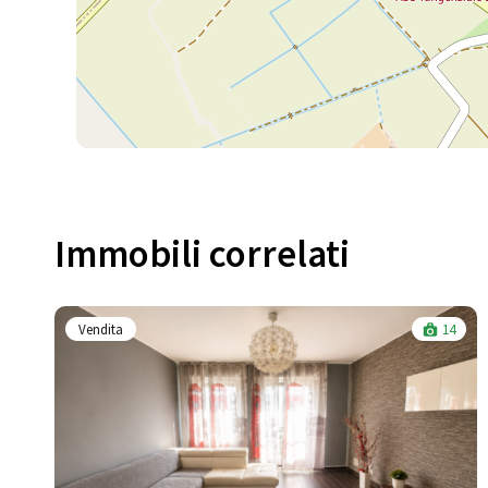
Immobili correlati​
Vendita
14