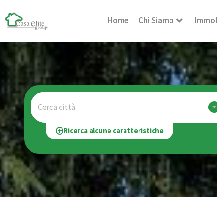
Home
Chi Siamo
Immob
Cerca città
Ricerca alcune caratteristiche