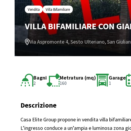
Vendita
Villa Bifamiliare
VILLA BIFAMILIARE CON GI
Via Aspromonte 4, Sesto Ulteriano, San Giulian
Bagni
Metratura (mq)
Garage
2
160
1
Descrizione
Casa Elite Group propone in vendita villa bifamiliar
L’ingresso conduce a un’ampia e luminosa zona gior