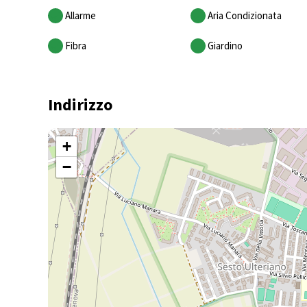
Allarme
Aria Condizionata
Fibra
Giardino
Indirizzo
+
−