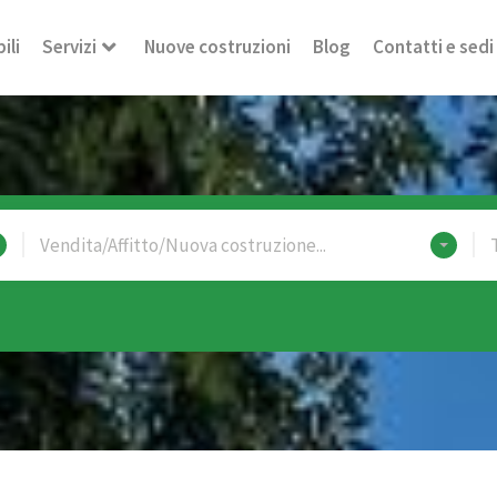
ili
Servizi
Nuove costruzioni
Blog
Contatti e sedi
Vendita/Affitto/Nuova costruzione...
T