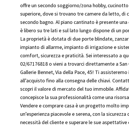
offre un secondo soggiorno/zona hobby, cucinotto e 
superiore, dove si trovano tre camere da letto, di 
secondo bagno. Al piano cantinato è presente una 
è libero su tre lati e sul lato lungo dispone di un p
La proprietà è dotata di due porte blindate, zanzarie
impianto di allarme, impianto di irrigazione e sist
comfort, sicurezza e praticità. Sei interessato a q
02/67176818 o vieni a trovarci direttamente a San 
Gallerie Bennet, Via della Pace, 45! Ti assisteremo
all’acquisto fino alla consegna delle chiavi. Con
scopri il valore di mercato del tuo immobile. Affi
concepisce la sua professionalità come una risorsa p
Vendere e comprare casa è un progetto molto impo
un’esperienza piacevole e serena, con la sicurezza d
necessità del cliente e superare le sue aspettative