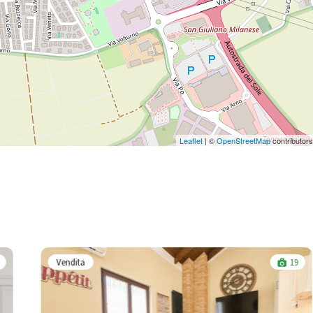
Leaflet
| ©
OpenStreetMap
contributors
Vendita
19