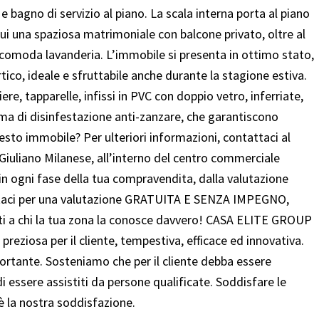
bagno di servizio al piano. La scala interna porta al piano
cui una spaziosa matrimoniale con balcone privato, oltre al
comoda lavanderia. L’immobile si presenta in ottimo stato,
ortico, ideale e sfruttabile anche durante la stagione estiva.
re, tapparelle, infissi in PVC con doppio vetro, inferriate,
ema di disinfestazione anti-zanzare, che garantiscono
uesto immobile? Per ulteriori informazioni, contattaci al
Giuliano Milanese, all’interno del centro commerciale
 in ogni fase della tua compravendita, dalla valutazione
tattaci per una valutazione GRATUITA E SENZA IMPEGNO,
dati a chi la tua zona la conosce davvero! CASA ELITE GROUP
reziosa per il cliente, tempestiva, efficace ed innovativa.
rtante. Sosteniamo che per il cliente debba essere
i essere assistiti da persone qualificate. Soddisfare le
 è la nostra soddisfazione.