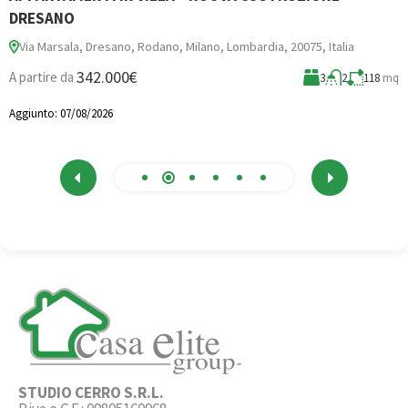
DRESANO
Via Marsala, Dresano, Rodano, Milano, Lombardia, 20075, Italia
3
342.000€
A partire da
3
2
118
mq
A
Aggiunto:
07/08/2026
STUDIO CERRO S.R.L.