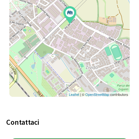
Leaflet
| ©
OpenStreetMap
contributors
Contattaci