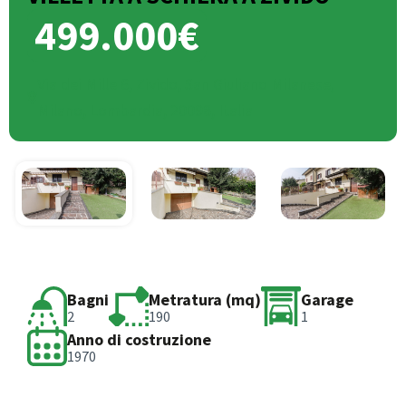
499.000€
Via dei Mille 6, Zivido, San Giuliano Milanese,
Milano, Lombardia, 20098, Italia
Bagni
Metratura (mq)
Garage
2
190
1
Anno di costruzione
1970