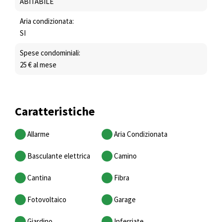
ABITABILE
Aria condizionata:
SI
Spese condominiali:
25 € al mese
Caratteristiche
Allarme
Aria Condizionata
Basculante elettrica
Camino
Cantina
Fibra
Fotovoltaico
Garage
Giardino
Inferriate