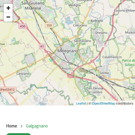
+
−
Leaflet
| ©
OpenStreetMap
contributors
Home
Galgagnano