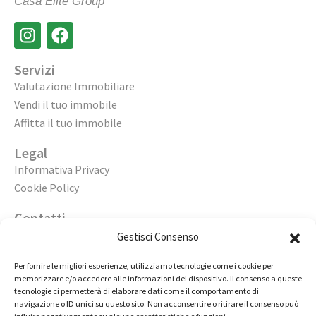
Casa Elite Group
Servizi
Valutazione Immobiliare
Vendi il tuo immobile
Affitta il tuo immobile
Legal
Informativa Privacy
Cookie Policy
Contatti
Apri un’agenzia
Gestisci Consenso
Lavora con noi
Per fornire le migliori esperienze, utilizziamo tecnologie come i cookie per
memorizzare e/o accedere alle informazioni del dispositivo. Il consenso a queste
02 98236472
tecnologie ci permetterà di elaborare dati come il comportamento di
navigazione o ID unici su questo sito. Non acconsentire o ritirare il consenso può
info@immobiliarecasaelite.it