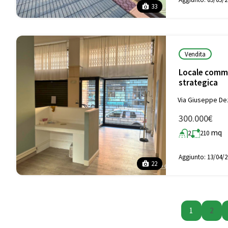
33
Vendita
Locale comme
strategica
Via Giuseppe Dez
300.000€
mq
2
210
Aggiunto:
13/04/2
22
1
2