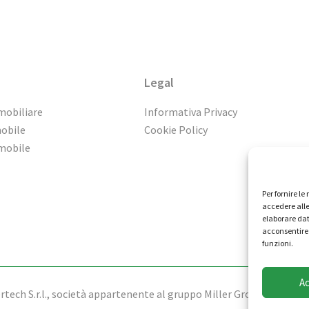
Legal
mobiliare
Informativa Privacy
mobile
Cookie Policy
mmobile
Per fornire l
accedere alle
elaborare dat
acconsentire 
funzioni.
A
tech S.r.l., società appartenente al gruppo Miller Group - Tutti i dir