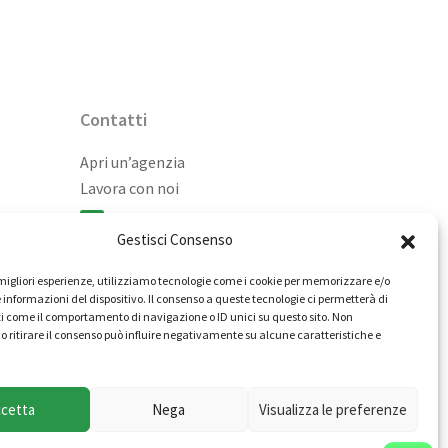
Contatti
Apri un’agenzia
Lavora con noi
02 98236472
Gestisci Consenso
info@immobiliarecasaelite.it
e migliori esperienze, utilizziamo tecnologie come i cookie per memorizzare e/o
Contatti e sedi
 informazioni del dispositivo. Il consenso a queste tecnologie ci permetterà di
i come il comportamento di navigazione o ID unici su questo sito. Non
o ritirare il consenso può influire negativamente su alcune caratteristiche e
ccetta
Nega
Visualizza le preferenze
itti riservati