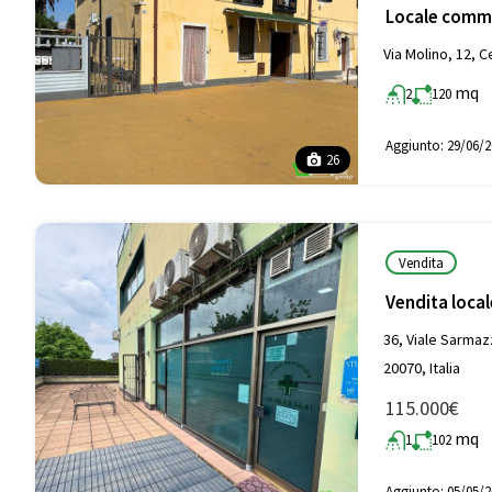
Locale comme
Via Molino, 12, C
mq
2
120
Aggiunto:
29/06/2
26
Vendita
Vendita loca
36, Viale Sarma
20070, Italia
115.000€
mq
1
102
Aggiunto:
05/05/2