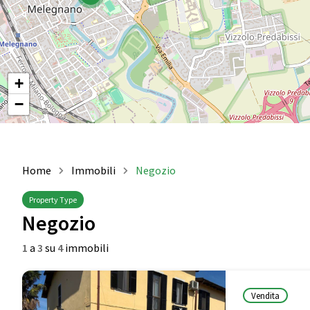
+
−
Home
Immobili
Negozio
Property Type
Negozio
1
a
3
su
4
immobili
Vendita