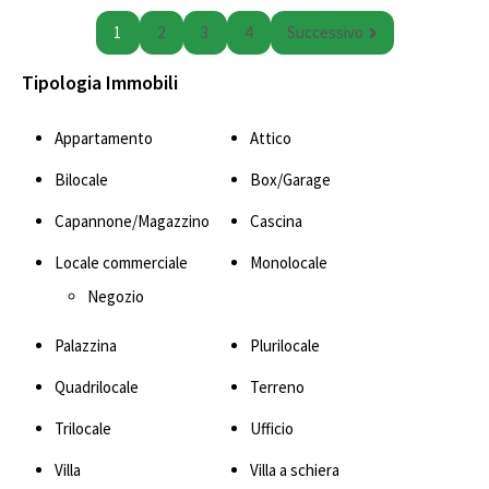
1
2
3
4
Successivo
Tipologia Immobili
Appartamento
Attico
Bilocale
Box/Garage
Capannone/Magazzino
Cascina
Locale commerciale
Monolocale
Negozio
Palazzina
Plurilocale
Quadrilocale
Terreno
Trilocale
Ufficio
Villa
Villa a schiera