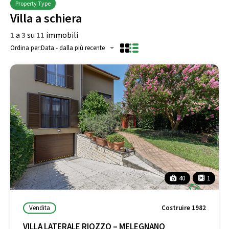
Property Type
Villa a schiera
1
a
3
su
11
immobili
Ordina per:
Data - dalla più recente
40
1
Vendita
Costruire 1982
VILLA LATERALE RIOZZO – MELEGNANO