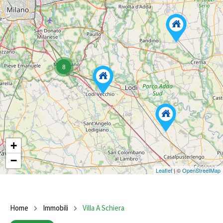
8
+
−
Leaflet
| ©
OpenStreetMap
Home
Immobili
Villa A Schiera