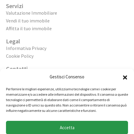
Servizi
Valutazione Immobiliare
Vendi il tuo immobile
Affitta il tuo immobile
Legal
Informativa Privacy
Cookie Policy
Contatti
Apri un’agenzia
Gestisci Consenso
Lavora con noi
Per fornire le migliori esperienze, utilizziamo tecnologie come i cookie per
memorizzare e/o accedere alle informazioni del dispositivo. Il consenso a queste
02 98236472
tecnologie ci permetterà di elaborare dati come il comportamento di
navigazione o ID unici su questo sito. Non acconsentire o ritirare il consenso può
info@immobiliarecasaelite.it
influire negativamente su alcune caratteristiche e funzioni.
Contatti e sedi
Accetta