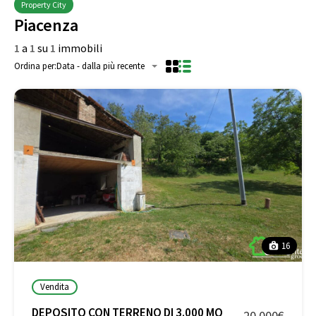
Property City
Piacenza
1
a
1
su
1
immobili
Ordina per:
Data - dalla più recente
16
Vendita
DEPOSITO CON TERRENO DI 3.000 MQ
20.000€