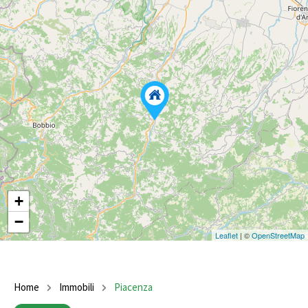
+
−
Leaflet
| ©
OpenStreetMap
Home
Immobili
Piacenza