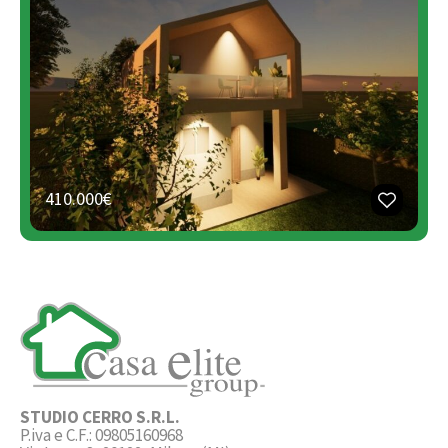
410.000€
STUDIO CERRO S.R.L.
P.iva e C.F.: 09805160968