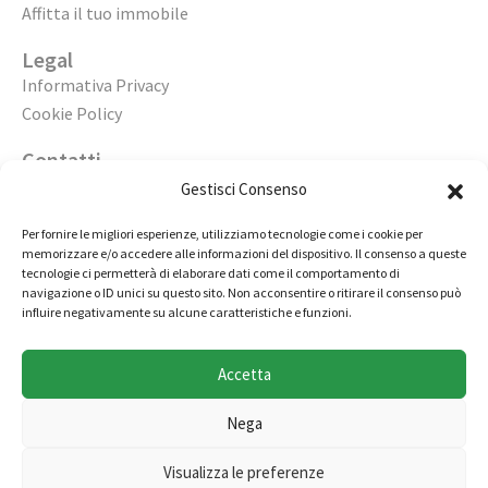
Affitta il tuo immobile
Legal
Informativa Privacy
Cookie Policy
Contatti
Apri un’agenzia
Gestisci Consenso
Lavora con noi
Per fornire le migliori esperienze, utilizziamo tecnologie come i cookie per
memorizzare e/o accedere alle informazioni del dispositivo. Il consenso a queste
02 98236472
tecnologie ci permetterà di elaborare dati come il comportamento di
navigazione o ID unici su questo sito. Non acconsentire o ritirare il consenso può
info@immobiliarecasaelite.it
influire negativamente su alcune caratteristiche e funzioni.
Contatti e sedi
Accetta
Nega
Copyright © by Millertech S.r.l., società appartenente al
Visualizza le preferenze
gruppo Miller Group - Tutti i diritti riservati