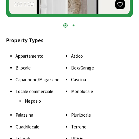
200.000€
Property Types
Appartamento
Attico
Bilocale
Box/Garage
Capannone/Magazzino
Cascina
Locale commerciale
Monolocale
Negozio
Palazzina
Plurilocale
Quadrilocale
Terreno
Trilocale
Ufficio