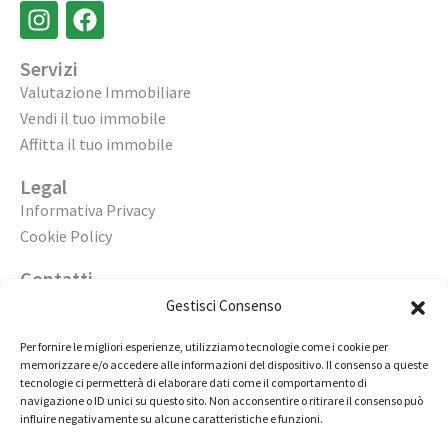
Servizi
Valutazione Immobiliare
Vendi il tuo immobile
Affitta il tuo immobile
Legal
Informativa Privacy
Cookie Policy
Contatti
Apri un’agenzia
Gestisci Consenso
Lavora con noi
Per fornire le migliori esperienze, utilizziamo tecnologie come i cookie per
memorizzare e/o accedere alle informazioni del dispositivo. Il consenso a queste
02 98236472
tecnologie ci permetterà di elaborare dati come il comportamento di
navigazione o ID unici su questo sito. Non acconsentire o ritirare il consenso può
info@immobiliarecasaelite.it
influire negativamente su alcune caratteristiche e funzioni.