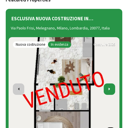
ESCLUSIVA NUOVA COSTRUZIONE IN…
S
Via Paolo Frisi, Melegnano, Milano, Lombardia, 20077, Italia
V
It
Nuova costruzione
In evidenza
Costruire 2025