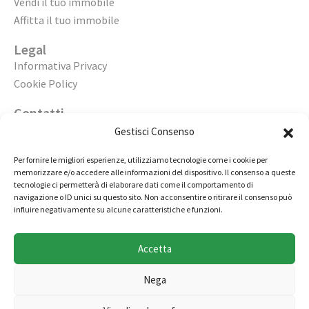
Vendi il tuo immobile
Affitta il tuo immobile
Legal
Informativa Privacy
Cookie Policy
Contatti
Apri un’agenzia
Gestisci Consenso
Lavora con noi
Per fornire le migliori esperienze, utilizziamo tecnologie come i cookie per
memorizzare e/o accedere alle informazioni del dispositivo. Il consenso a queste
02 98236472
tecnologie ci permetterà di elaborare dati come il comportamento di
navigazione o ID unici su questo sito. Non acconsentire o ritirare il consenso può
info@immobiliarecasaelite.it
influire negativamente su alcune caratteristiche e funzioni.
Contatti e sedi
Accetta
Nega