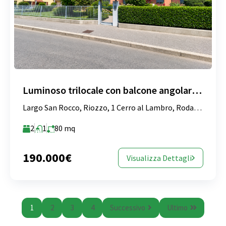
Luminoso trilocale con balcone angolare e box – Riozzo
Largo San Rocco, Riozzo, 1 Cerro al Lambro, Rodano, Milano, Lombardia, 20077, Italia
2
1
80
mq
190.000€
Visualizza Dettagli
1
2
3
4
Successivo
Ultimo