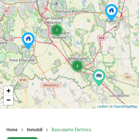
7
4
+
−
Leaflet
| ©
OpenStreetMap
Home
Immobili
Basculante Elettrica