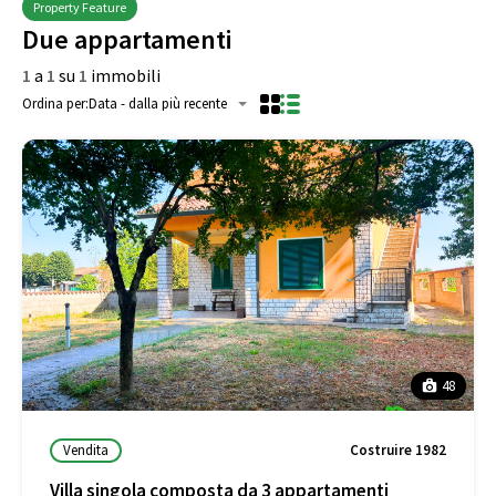
Property Feature
Due appartamenti
1
a
1
su
1
immobili
Ordina per:
Data - dalla più recente
48
Vendita
Costruire 1982
Villa singola composta da 3 appartamenti