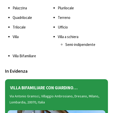
Palazzina
Plurilocale
Quadrilocale
Terreno
Trilocale
Ufficio
Villa
Villa a schiera
Semi-indipendente
Villa Bifamiliare
In Evidenza
VILLA BIFAMILIARE CON GIARDINO…
Via Antonio Gramsci, Villaggio Ambrosiano, Dresano, Milano,
Lombardia, 20070, Italia