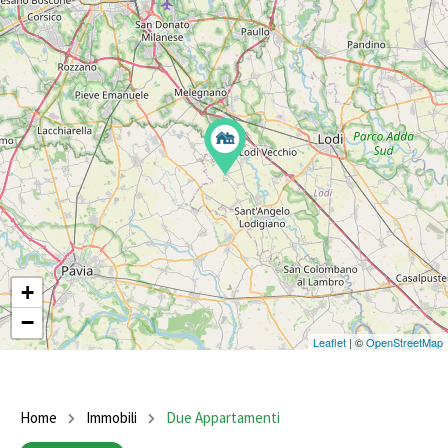
+
−
Leaflet
| ©
OpenStreetMap
Home
Immobili
Due Appartamenti