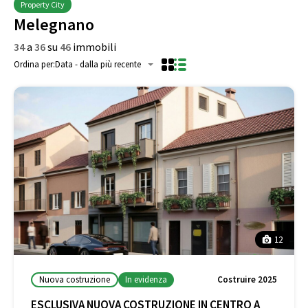
Property City
Melegnano
34
a
36
su
46
immobili
Ordina per:
Data - dalla più recente
12
Nuova costruzione
In evidenza
Costruire 2025
ESCLUSIVA NUOVA COSTRUZIONE IN CENTRO A