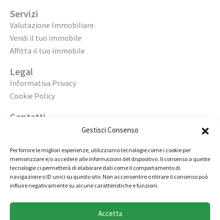
Servizi
Valutazione Immobiliare
Vendi il tuo immobile
Affitta il tuo immobile
Legal
Informativa Privacy
Cookie Policy
Contatti
Apri un’agenzia
Gestisci Consenso
Lavora con noi
Per fornire le migliori esperienze, utilizziamo tecnologie come i cookie per
memorizzare e/o accedere alle informazioni del dispositivo. Il consenso a queste
02 98236472
tecnologie ci permetterà di elaborare dati come il comportamento di
navigazione o ID unici su questo sito. Non acconsentire o ritirare il consenso può
info@immobiliarecasaelite.it
influire negativamente su alcune caratteristiche e funzioni.
Contatti e sedi
Accetta