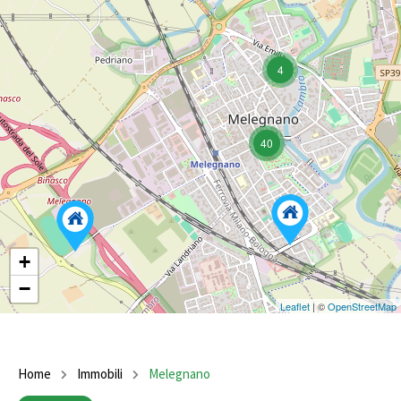
4
40
+
−
Leaflet
| ©
OpenStreetMap
Home
Immobili
Melegnano