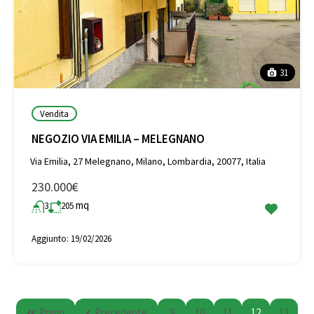
31
Vendita
NEGOZIO VIA EMILIA – MELEGNANO
Via Emilia, 27 Melegnano, Milano, Lombardia, 20077, Italia
230.000€
mq
3
205
Aggiunto:
19/02/2026
Primo
Precedente
9
10
11
12
13