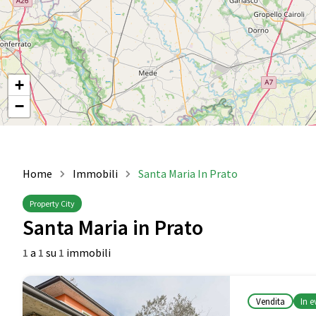
+
−
Home
Immobili
Santa Maria In Prato
Property City
Santa Maria in Prato
1
a
1
su
1
immobili
Vendita
In 