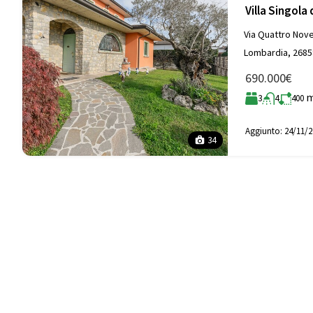
Villa Singola 
Via Quattro Nove
Lombardia, 26858
690.000€
3
4
400
Aggiunto:
24/11/2
34