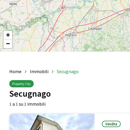
+
−
Home
Immobili
Secugnago
Property City
Secugnago
1
a
1
su
1
immobili
Vendita