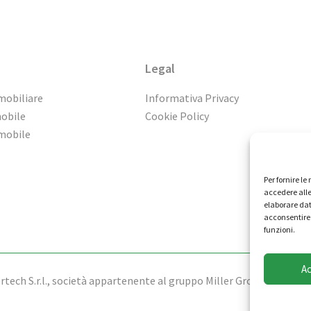
Legal
mobiliare
Informativa Privacy
mobile
Cookie Policy
mmobile
Per fornire l
accedere alle
elaborare dat
acconsentire 
funzioni.
A
tech S.r.l., società appartenente al gruppo Miller Group - Tutti i dir