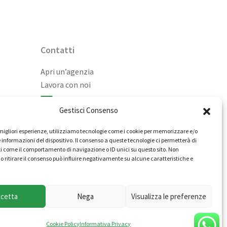
Contatti
Apri un’agenzia
Lavora con noi
02 98236472
Gestisci Consenso
info@immobiliarecasaelite.it
e migliori esperienze, utilizziamo tecnologie come i cookie per memorizzare e/o
Contatti e sedi
 informazioni del dispositivo. Il consenso a queste tecnologie ci permetterà di
i come il comportamento di navigazione o ID unici su questo sito. Non
o ritirare il consenso può influire negativamente su alcune caratteristiche e
ccetta
Nega
Visualizza le preferenze
itti riservati
Cookie Policy
Informativa Privacy