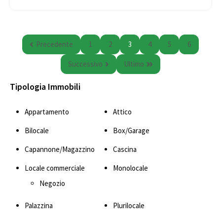
Precedente
1
2
3
4
5
6
Successivo
Ultimo
Tipologia Immobili
Appartamento
Attico
Bilocale
Box/Garage
Capannone/Magazzino
Cascina
Locale commerciale
Monolocale
Negozio
Palazzina
Plurilocale