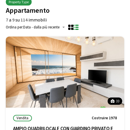
Property Type
Appartamento
7
a
9
su
114
immobili
Ordina per:
Data - dalla più recente
33
Vendita
Costruire 1978
AMPIO QUADRILOCALE CON GIARDINO PRIVATO E