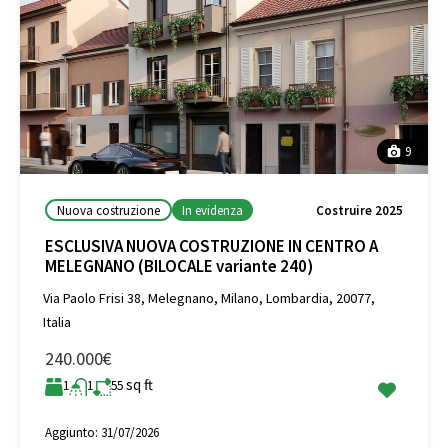
9
Nuova costruzione
In evidenza
Costruire 2025
ESCLUSIVA NUOVA COSTRUZIONE IN CENTRO A
MELEGNANO (BILOCALE variante 240)
Via Paolo Frisi 38, Melegnano, Milano, Lombardia, 20077,
Italia
240.000€
sq ft
1
1
55
Aggiunto:
31/07/2026