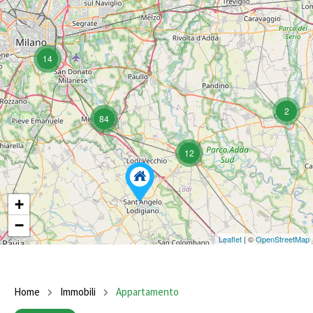
14
2
84
12
+
−
Leaflet
| ©
OpenStreetMap
Home
Immobili
Appartamento